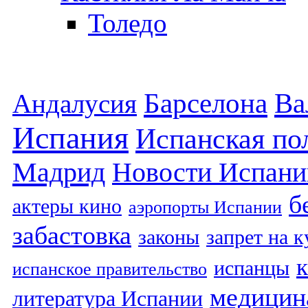
Толедо
Барселона
Ва
Андалусия
Испания
Испанская по
Мадрид
Новости Испани
б
актеры кино
аэропорты Испании
забастовка
законы
запрет на 
испанцы
испанское правительство
медицин
литература Испании