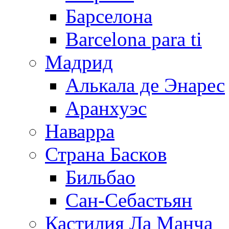
Барселона
Barcelona para ti
Мадрид
Алькала де Энарес
Аранхуэс
Наварра
Страна Басков
Бильбао
Сан-Себастьян
Кастилия Ла Манча