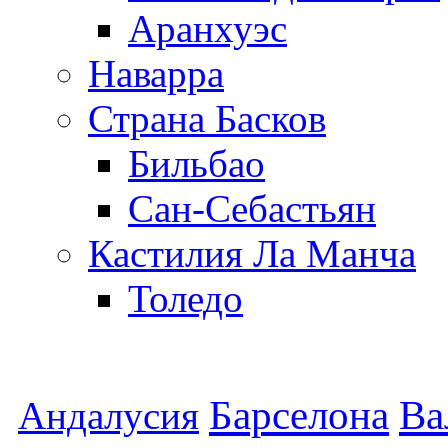
Аранхуэс
Наварра
Страна Басков
Бильбао
Сан-Себастьян
Кастилия Ла Манча
Толедо
Барселона
Ва
Андалусия