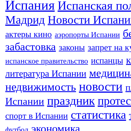
Испания
Испанская по
Мадрид
Новости Испани
б
актеры кино
аэропорты Испании
забастовка
законы
запрет на 
испанцы
испанское правительство
медицин
литература Испании
новости
недвижимость
п
праздник
протес
Испании
статистика
спорт в Испании
экономика
футбол