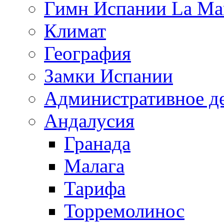
Гимн Испании La Mar
Климат
География
Замки Испании
Административное д
Андалусия
Гранада
Малага
Тарифа
Торремолинос