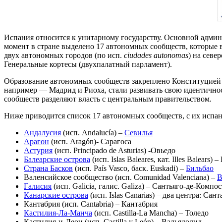
Испания относится к унитарному государству. Основной адми
момент в стране выделено 17 автономных сообществ, которые в
двух автономных городов (по исп.
ciudades autonomas
) на севе
Генеральные кортесы (двухпалатный парламент).
Образование автономных сообществ закреплено Конституцией 1
например — Мадрид и Риоха, стали развивать свою идентичнос
сообществ разделяют власть с центральным правительством.
Ниже приводится список 17 автономных сообществ, с их исп
Андалусия
(исп. Andalucía) –
Севилья
Арагон
(исп. Aragón)- Сарагоса
Астурия
(исп. Principado de Asturias) -Овьедо
Балеарские острова
(исп. Islas Baleares, кат. Illes Balears) 
Страна Басков
(исп. País Vasco, баск. Euskadi) –
Бильбао
Валенсийское сообщество (исп. Comunidad Valenciana) –
В
Галисия
(исп. Galicia, галис. Galiza) – Сантьяго-де-Компо
Канарские острова
(исп. Islas Canarias) – два центра: Са
Кантабрия (исп. Cantabria) – Кантабрия
Кастилия-Ла-Манча
(исп. Castilla-La Mancha) – Толедо
Кастилия-и-Леон (исп. Castilla y León) – Вальядолид