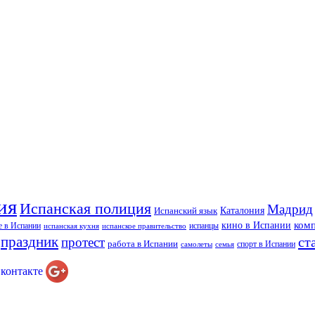
ия
Испанская полиция
Мадрид
Каталония
Испанский язык
ком
кино в Испании
е в Испании
испанцы
испанская кухня
испанское правительство
праздник
ст
протест
работа в Испании
спорт в Испании
самолеты
семья