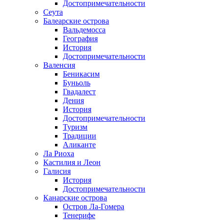
Достопримечательности
Сеута
Балеарские острова
Вальдемосса
География
История
Достопримечательности
Валенсия
Беникасим
Буньоль
Гвадалест
Дения
История
Достопримечательности
Туризм
Традиции
Аликанте
Ла Риоха
Кастилия и Леон
Галисия
История
Достопримечательности
Канарские острова
Остров Ла-Гомера
Тенерифе