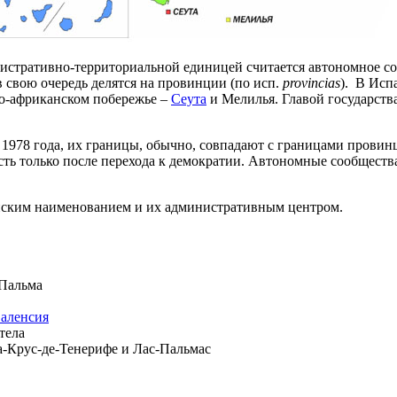
нистративно-территориальной единицей считается автономное с
 свою очередь делятся на провинции (по исп.
provincias
). В Исп
ро-африканском побережье –
Сеута
и Мелилья. Главой государства
978 года, их границы, обычно, совпадают с границами провинц
ть только после перехода к демократии. Автономные сообщества
анским наименованием и их административным центром.
– Пальма
аленсия
стела
нта-Крус-де-Тенерифе и Лас-Пальмас