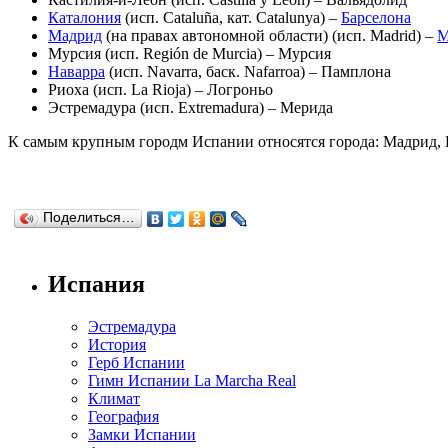
Каталония
(исп. Cataluña, кат. Catalunya) –
Барселона
Мадрид
(на правах автономной области) (исп. Madrid) –
М
Мурсия (исп. Región de Murcia) – Мурсия
Наварра
(исп. Navarra, баск. Nafarroa) – Памплона
Риоха (исп. La Rioja) – Логроньо
Эстремадура (исп. Extremadura) – Мерида
К самым крупным городм Испании относятся города: Мадрид, Б
Поделиться…
Испания
Эстремадура
История
Герб Испании
Гимн Испании La Marcha Real
Климат
География
Замки Испании