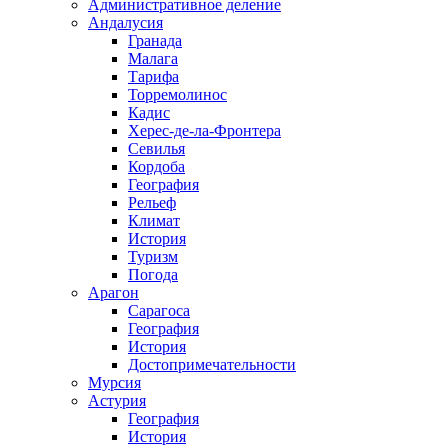
Административное деление
Андалусия
Гранада
Малага
Тарифа
Торремолинос
Кадис
Херес-де-ла-Фронтера
Севилья
Кордоба
География
Рельеф
Климат
История
Туризм
Погода
Арагон
Сарагоса
География
История
Достопримечательности
Мурсия
Астурия
География
История