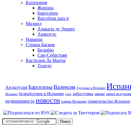
Каталония
Жирона
Барселона
Barcelona para ti
Мадрид
Алькала де Энарес
Аранхуэс
Наварра
Страна Басков
Бильбао
Сан-Себастьян
Кастилия Ла Манча
Толедо
Испан
Барселона
Валенсия
Андалусия
Здоровье в Испании
безработица в Испании
забастовка
законы
запрет на курени
Испании
дети
новости
недвижимость
правительство Испании
пляжи Испании