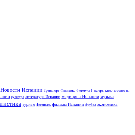
Новости Испании
Транспорт
Фламенко
актеры кино
Формула 1
аэропорты
пании
медицина Испании
музыка
литература Испании
культура
атистика
экономика
туризм
фильмы Испании
фестиваль
футбол