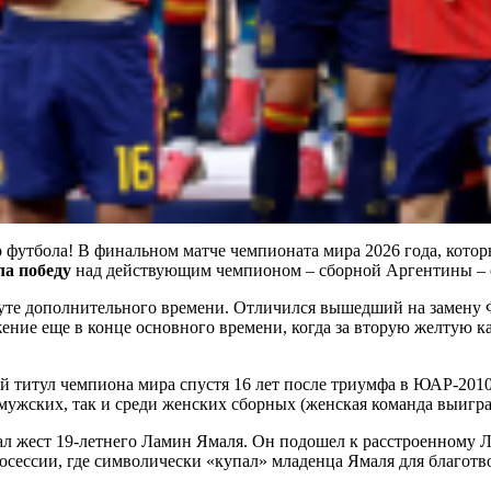
 футбола! В финальном матче чемпионата мира 2026 года, кот
ла победу
над действующим чемпионом – сборной Аргентины – с
нуте дополнительного времени. Отличился вышедший на замену 
ение еще в конце основного времени, когда за вторую желтую к
й титул чемпиона мира спустя 16 лет после триумфа в ЮАР-2010.
мужских, так и среди женских сборных (женская команда выигра
л жест 19-летнего Ламин Ямаля. Он подошел к расстроенному Л
отосессии, где символически «купал» младенца Ямаля для благ