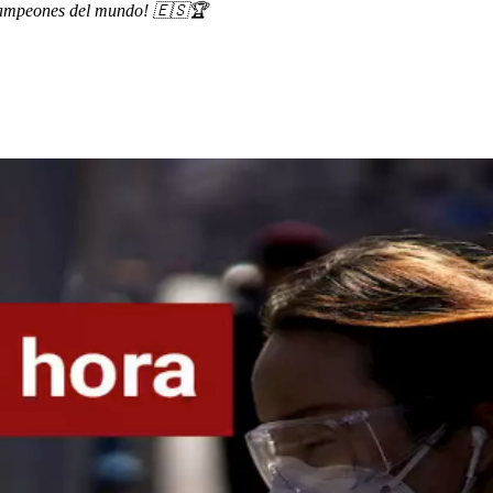
mpeones del mundo! 🇪🇸🏆