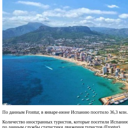
По данным Frontur, в январе-июне Испанию посетило 36,3 млн.
Количество иностранных туристов, которые посетили Испанию з
по данным службы статистики движения туристов (Frontur).