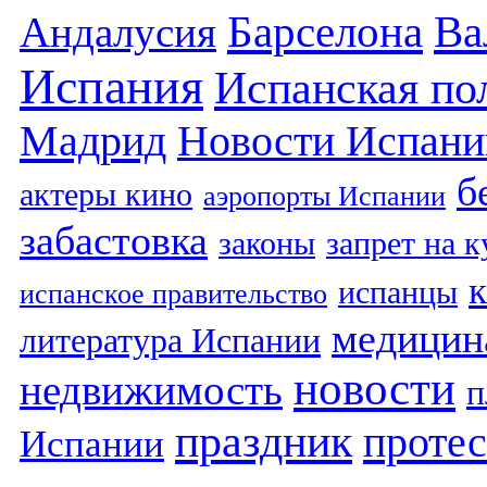
Барселона
Ва
Андалусия
Испания
Испанская по
Мадрид
Новости Испани
б
актеры кино
аэропорты Испании
забастовка
законы
запрет на 
испанцы
испанское правительство
медицин
литература Испании
новости
недвижимость
п
праздник
протес
Испании