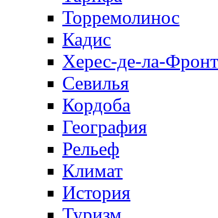
Торремолинос
Кадис
Херес-де-ла-Фронт
Севилья
Кордоба
География
Рельеф
Климат
История
Туризм