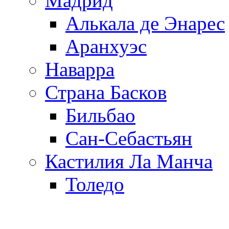
Мадрид
Алькала де Энарес
Аранхуэс
Наварра
Страна Басков
Бильбао
Сан-Себастьян
Кастилия Ла Манча
Толедо