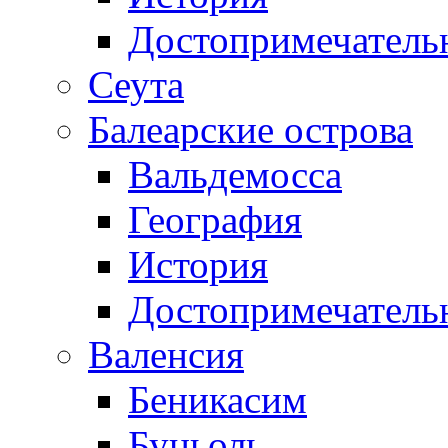
Достопримечатель
Сеута
Балеарские острова
Вальдемосса
География
История
Достопримечатель
Валенсия
Беникасим
Буньоль