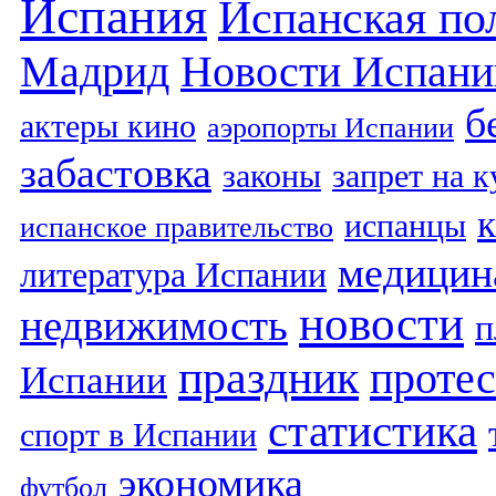
Испания
Испанская по
Мадрид
Новости Испани
б
актеры кино
аэропорты Испании
забастовка
законы
запрет на 
испанцы
испанское правительство
медицин
литература Испании
новости
недвижимость
п
праздник
протес
Испании
статистика
спорт в Испании
экономика
футбол