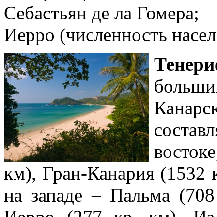
Себастьян де ла Гомера;
Иерро (численность насел
Тенери
больш
Канар
состав
востоке
км), Гран-Канария (1532 к
на западе – Пальма (708 
Иерро (277 кв. км). Из