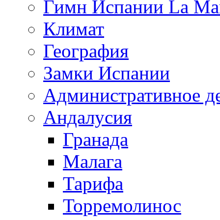
Гимн Испании La Mar
Климат
География
Замки Испании
Административное д
Андалусия
Гранада
Малага
Тарифа
Торремолинос