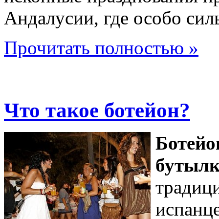
Андалусии, где особо сил
Прочитать полностью »
Что такое ботейон?
Ботейон
бутылк
традици
испанце