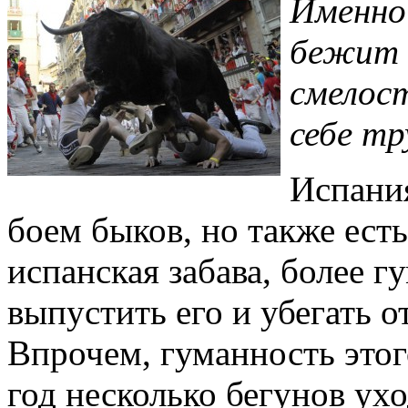
Именно
бежит в
смелост
себе т
Испания
боем быков, но также ест
испанская забава, более гу
выпустить его и убегать о
Впрочем, гуманность этог
год несколько бегунов ух