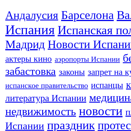
Барселона
Ва
Андалусия
Испания
Испанская по
Мадрид
Новости Испани
б
актеры кино
аэропорты Испании
забастовка
законы
запрет на 
испанцы
испанское правительство
медицин
литература Испании
новости
недвижимость
п
праздник
протес
Испании