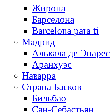
Жирона
Барселона
Barcelona para ti
Мадрид
Алькала де Энарес
Аранхуэс
Наварра
Страна Басков
Бильбао
Сан-Себастьян