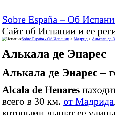
Sobre España – Об Испан
Сайт об Испании и ее рег
Sobre España - Об Испании
>
Мадрид
>
Алькала де 
Алькала де Энарес
Алькала де Энарес – г
Alcala de Henares
находит
всего в 30 км.
от Мадрида
которыми дышат ее улицы 