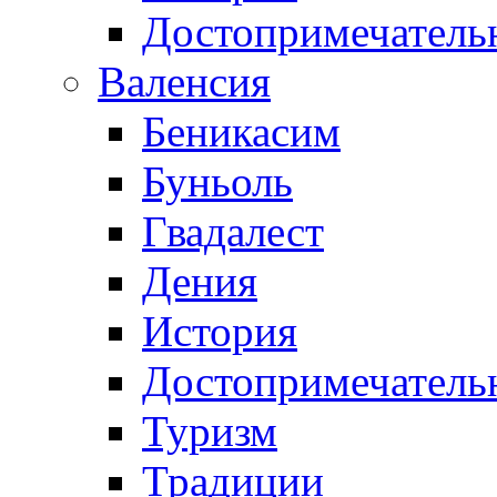
Достопримечатель
Валенсия
Беникасим
Буньоль
Гвадалест
Дения
История
Достопримечатель
Туризм
Традиции