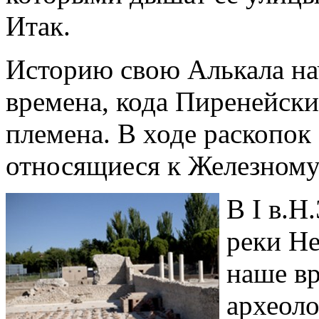
Итак.
Историю свою Алькала нач
времена, кода Пиренейски
племена. В ходе раскопок
относящиеся к Железному 
В I в.Н
реки He
наше вр
археол