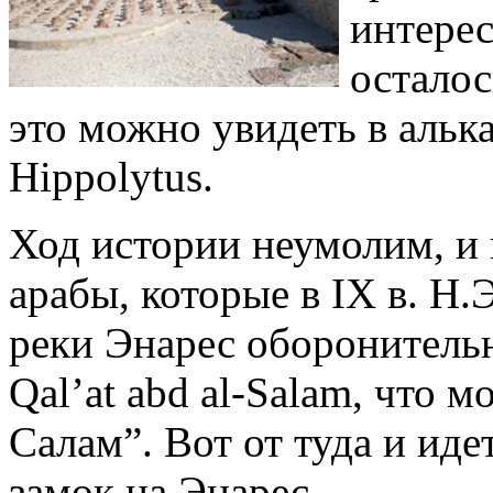
интерес
осталос
это можно увидеть в альк
Hippolytus.
Ход истории неумолим, и
арабы, которые в IX в. Н.
реки Энарес оборонительн
Qal’at abd al-Salam, что 
Салам”. Вот от туда и иде
замок на Энарес.