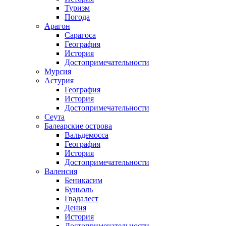
Туризм
Погода
Арагон
Сарагоса
География
История
Достопримечательности
Мурсия
Астурия
География
История
Достопримечательности
Сеута
Балеарские острова
Вальдемосса
География
История
Достопримечательности
Валенсия
Беникасим
Буньоль
Гвадалест
Дения
История
Достопримечательности