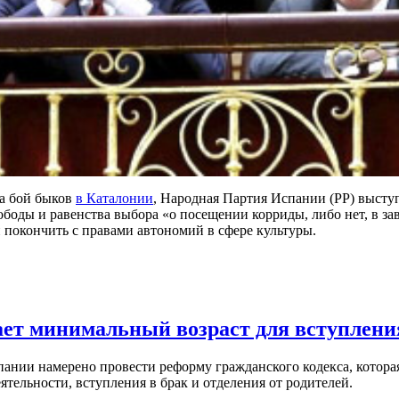
на бой быков
в Каталонии
, Народная Партия Испании (PP) высту
оды и равенства выбора «о посещении корриды, либо нет, в зав
покончить с правами автономий в сфере культуры.
ет минимальный возраст для вступлени
ании намерено провести реформу гражданского кодекса, которая 
ятельности, вступления в брак и отделения от родителей.