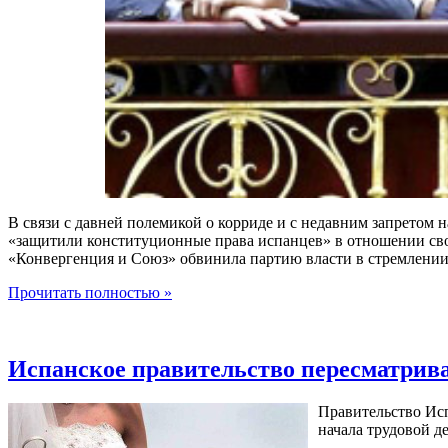
В связи с давней полемикой о корриде и с недавним запретом 
«защитили конституционные права испанцев» в отношении своб
«Конвергенция и Союз» обвинила партию власти в стремлении 
Прочитать полностью »
Испанское правительство пересматрива
Правительство Исп
начала трудовой де