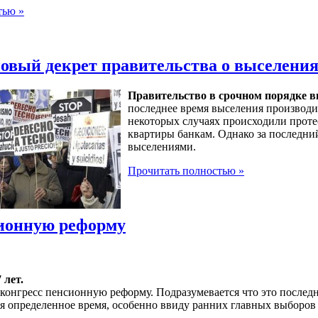
тью »
новый декрет правительства о выселения
Правительство в срочном порядке вв
последнее время выселения производил
некоторых случаях происходили проте
квартиры банкам. Однако за последни
выселениями.
Прочитать полностью »
сионную реформу
 лет.
з конгресс пенсионную реформу. Подразумевается что это после
тся определенное время, особенно ввиду ранних главных выборов