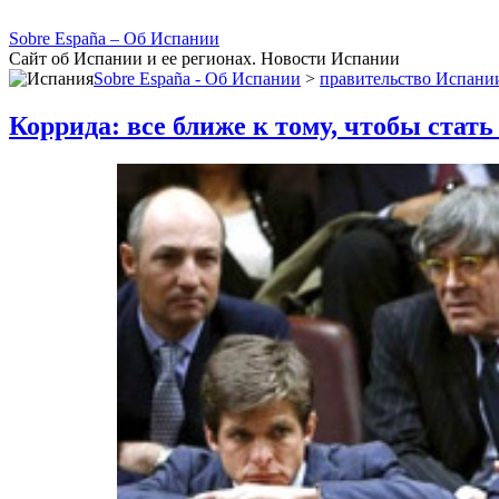
Sobre España – Об Испании
Сайт об Испании и ее регионах. Новости Испании
Sobre España - Об Испании
>
правительство Испани
Коррида: все ближе к тому, чтобы стат