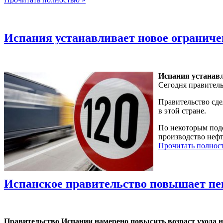
Испания устанавливает новое ограниче
Испания устанавл
Сегодня правитель
Правительство сде
в этой стране.
По некоторым подс
производство нефт
Прочитать полнос
Испанское правительство повышает пен
Правительство Испании намерено повысить возраст ухода на