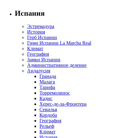
Испания
Эстремадура
История
Герб Испании
Гимн Испании La Marcha Real
Климат
География
Замки Испании
Административное деление
Андалусия
Гранада
Малага
Тарифа
Торремолинос
Кадис
Херес-де-ла-Фронтера
Севилья
Кордоба
География
Рельеф
Климат
История