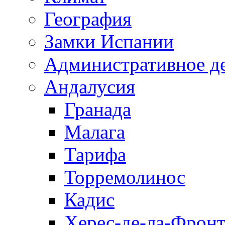
География
Замки Испании
Административное д
Андалусия
Гранада
Малага
Тарифа
Торремолинос
Кадис
Херес-де-ла-Фронт