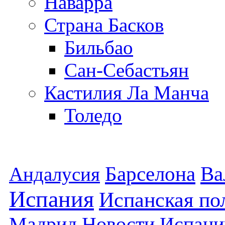
Наварра
Страна Басков
Бильбао
Сан-Себастьян
Кастилия Ла Манча
Толедо
Барселона
Ва
Андалусия
Испания
Испанская по
Мадрид
Новости Испани