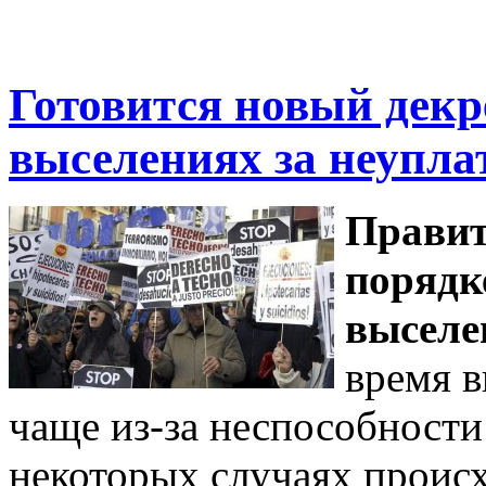
Готовится новый декр
выселениях за неупла
Правит
порядк
выселе
время в
чаще из-за неспособности
некоторых случаях происх