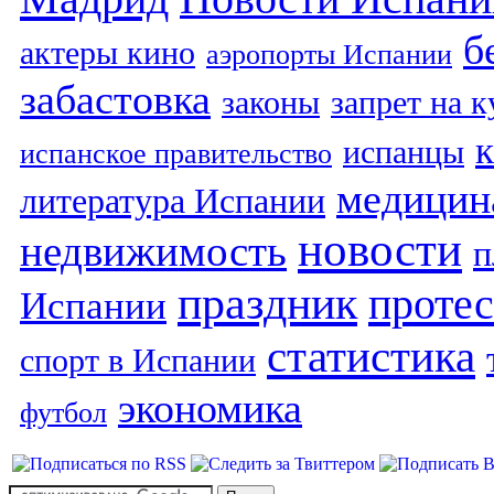
б
актеры кино
аэропорты Испании
забастовка
законы
запрет на 
испанцы
испанское правительство
медицин
литература Испании
новости
недвижимость
п
праздник
протес
Испании
статистика
спорт в Испании
экономика
футбол