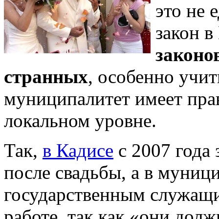
это не
закон в
законо
странных
, особенно учи
муниципалитет имеет прав
локальном уровне.
Так,
в Кадисе
с 2007 года 
после свадьбы, а в муниц
государственным служащи
работе, так как «они дол