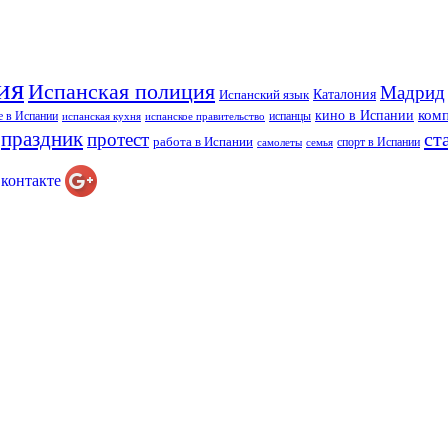
ия
Испанская полиция
Мадрид
Каталония
Испанский язык
ком
кино в Испании
е в Испании
испанцы
испанская кухня
испанское правительство
праздник
ст
протест
работа в Испании
спорт в Испании
самолеты
семья