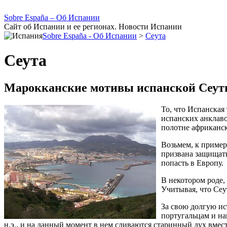
Sobre España – Об Испании
Сайт об Испании и ее регионах. Новости Испании
Sobre España - Об Испании
>
Сеута
Сеута
Марокканские мотивы испанской Сеу
То, что Испанская
испанских анклаво
полотне африканс
Возьмем, к пример
призвана защищать
попасть в Европу.
В некотором роде
Учитывая, что Сеу
За свою долгую ис
португальцам и на
н.э., и на данный момент в нем сливаются старинный дух вмес