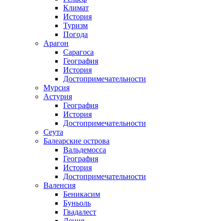
Климат
История
Туризм
Погода
Арагон
Сарагоса
География
История
Достопримечательности
Мурсия
Астурия
География
История
Достопримечательности
Сеута
Балеарские острова
Вальдемосса
География
История
Достопримечательности
Валенсия
Беникасим
Буньоль
Гвадалест
Дения