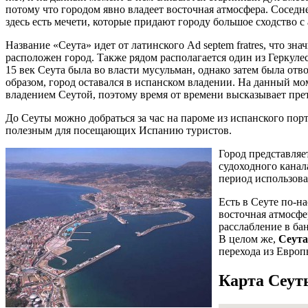
потому что городом явно владеет восточная атмосфера. Соседн
здесь есть мечети, которые придают городу большое сходство с
Название «Сеута» идет от латинского Ad septem fratres, что зн
расположен город. Также рядом располагается один из Геркуле
15 век Сеута была во власти мусульман, однако затем была от
образом, город оставался в испанском владении. На данный мо
владением Сеутой, поэтому время от времени высказывает пре
До Сеуты можно добраться за час на пароме из испанского порт
полезным для посещающих Испанию туристов.
Город представляе
судоходного кана
период использова
Есть в Сеуте по-н
восточная атмосфе
расслабление в ба
В целом же,
Сеута
перехода из Европ
Карта Сеут