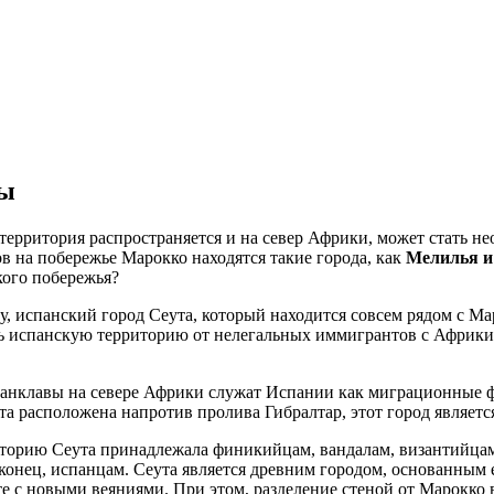
ты
 территория распространяется и на север Африки, может стать н
в на побережье Марокко находятся такие города, как
Мелилья и
кого побережья?
у, испанский город Сеута, который находится совсем рядом с Ма
 испанскую территорию от нелегальных иммигрантов с Африки, 
, анклавы на севере Африки служат Испании как миграционные
та расположена напротив пролива Гибралтар, этот город являетс
торию Сеута принадлежала финикийцам, вандалам, византийцам
конец, испанцам. Сеута является древним городом, основанным е
те с новыми веяниями. При этом, разделение стеной от Марокко