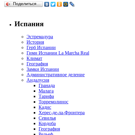
Поделиться…
Испания
Эстремадура
История
Герб Испании
Гимн Испании La Marcha Real
Климат
География
Замки Испании
Административное деление
Андалусия
Гранада
Малага
Тарифа
Торремолинос
Кадис
Херес-де-ла-Фронтера
Севилья
Кордоба
География
Рельеф