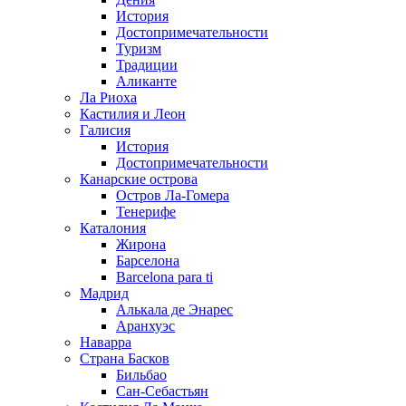
История
Достопримечательности
Туризм
Традиции
Аликанте
Ла Риоха
Кастилия и Леон
Галисия
История
Достопримечательности
Канарские острова
Остров Ла-Гомера
Тенерифе
Каталония
Жирона
Барселона
Barcelona para ti
Мадрид
Алькала де Энарес
Аранхуэс
Наварра
Страна Басков
Бильбао
Сан-Себастьян