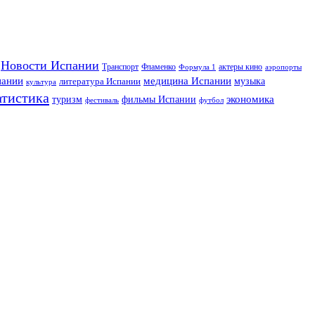
Новости Испании
Транспорт
Фламенко
актеры кино
Формула 1
аэропорты
пании
медицина Испании
музыка
литература Испании
культура
атистика
экономика
туризм
фильмы Испании
фестиваль
футбол