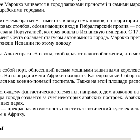
ее Марокко вливается в город запахами пряностей и самими мар
 арабскими городами.
ачит «семь братьев» – имеются в виду семь холмов, на территории
совых столбов, обозначающих вход в Гибралтарский пролив — го
воевана Португалией, которая вошла в Испанскую империю. С 17 
мент Сеута обладает статусом автономного города. Марокко прет
тензии Испании по этому поводу.
а Альхесираса. Это зона, свободная от налогообложения, что мо
т собой порт, обнесенный весьма мощными защитными королевс
ла. На площади имени Африки находится Кафедральный Собор го
лся как военно-полевой госпиталь. Также на этой площади рас
астоящему фантастические элементы, например, дом драконов н
ра города создается за счет некоторых арабских построек. Ара
нных парах.
— прекрасная возможность посетить экзотический кусочек исп
ы в Африку.
ы