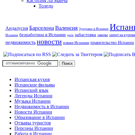
Кастилия Ла Манча
Толедо
Испан
Барселона
Валенсия
Андалусия
Здоровье в Испании
безработица в Испании
забастовка
законы
запрет на курени
Испании
дети
новости
недвижимость
правительство Испании
пляжи Испании
Испанская кухня
Испанские фильмы
Испанский язык
Легенды Испании
Музыка Испании
Недвижимость в Испании
Новости Испании
Образование в Испании
Отзывы туристов
Персоны Испании
Работа в Испании