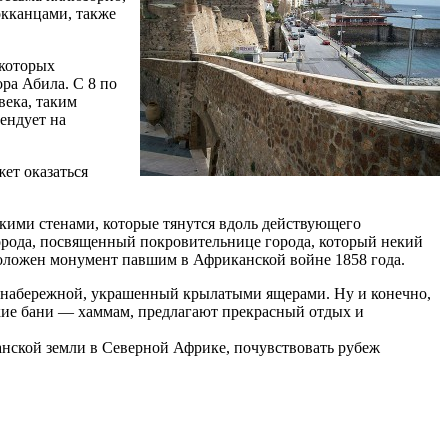
окканцами, также
 которых
ра Абила. С 8 по
века, таким
ендует на
жет оказаться
кими стенами, которые тянутся вдоль действующего
рода, посвященный покровительнице города, который некий
положен монумент павшим в Африканской войне 1858 года.
а набережной, украшенный крылатыми ящерами. Ну и конечно,
бские бани — хаммам, предлагают прекрасный отдых и
анской земли в Северной Африке, почувствовать рубеж