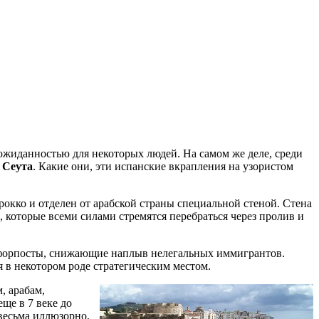
еожиданностью для некоторых людей. На самом же деле, среди
 Сеута
. Какие они, эти испанские вкрапления на узористом
рокко и отделен от арабской страны специальной стеной. Стена
которые всеми силами стремятся перебраться через пролив и
 форпосты, снижающие наплыв нелегальных иммигрантов.
я в некотором роде стратегическим местом.
, арабам,
ще в 7 веке до
 весьма иллюзорно,