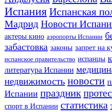
Испания
Испанская по
Мадрид
Новости Испани
б
актеры кино
аэропорты Испании
забастовка
законы
запрет на 
испанцы
испанское правительство
медицин
литература Испании
новости
недвижимость
п
праздник
протес
Испании
статистика
спорт в Испании