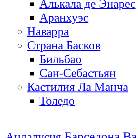
Алькала де Энарес
Аранхуэс
Наварра
Страна Басков
Бильбао
Сан-Себастьян
Кастилия Ла Манча
Толедо
Барселона
Ва
Андалусия