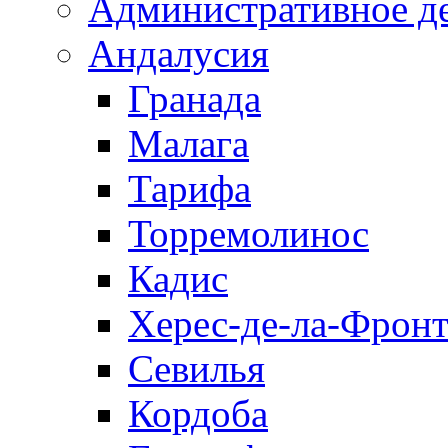
Административное д
Андалусия
Гранада
Малага
Тарифа
Торремолинос
Кадис
Херес-де-ла-Фронт
Севилья
Кордоба