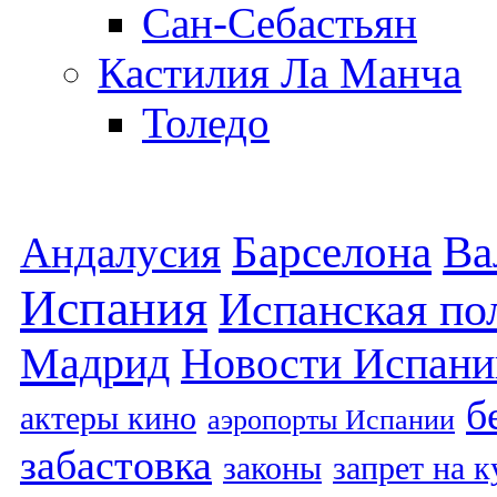
Сан-Себастьян
Кастилия Ла Манча
Толедо
Барселона
Ва
Андалусия
Испания
Испанская по
Мадрид
Новости Испани
б
актеры кино
аэропорты Испании
забастовка
законы
запрет на 