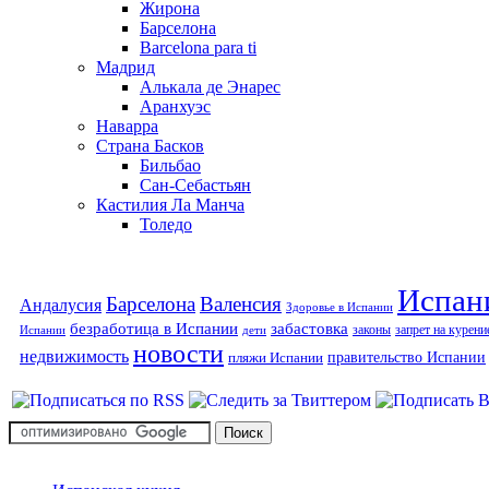
Жирона
Барселона
Barcelona para ti
Мадрид
Алькала де Энарес
Аранхуэс
Наварра
Страна Басков
Бильбао
Сан-Себастьян
Кастилия Ла Манча
Толедо
Испан
Барселона
Валенсия
Андалусия
Здоровье в Испании
безработица в Испании
забастовка
законы
запрет на курени
Испании
дети
новости
недвижимость
правительство Испании
пляжи Испании