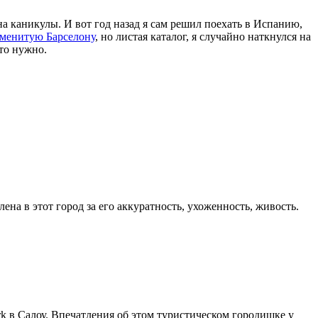
 на каникулы. И вот год назад я сам решил поехать в Испанию,
аменитую Барселону
, но листая каталог, я случайно наткнулся на
что нужно.
ена в этот город за его аккуратность, ухоженность, живость.
rk в Салоу. Впечатления об этом туристическом городишке у