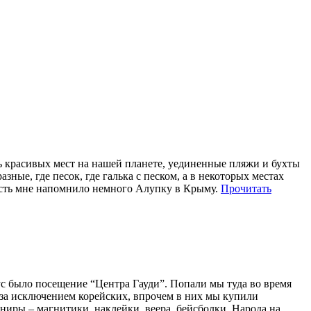
нь красивых мест на нашей планете, уединенные пляжи и бухты
ые, где песок, где галька с песком, а в некоторых местах
ность мне напомнило немного Алупку в Крыму.
Прочитать
ус было посещение “Центра Гауди”. Попали мы туда во время
 за исключением корейских, впрочем в них мы купили
ниры – магнитики, наклейки, веера, бейсболки. Народа на