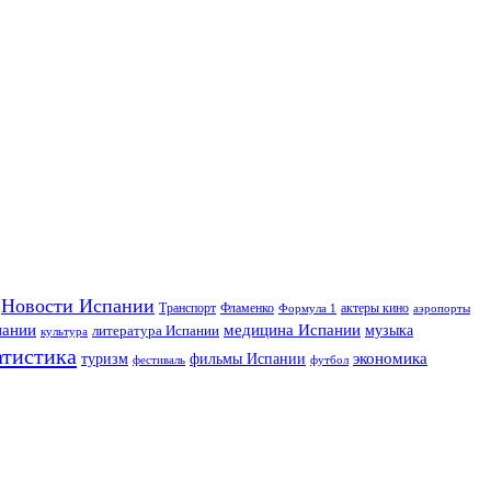
Новости Испании
Транспорт
Фламенко
актеры кино
Формула 1
аэропорты
пании
медицина Испании
музыка
литература Испании
культура
атистика
экономика
туризм
фильмы Испании
фестиваль
футбол