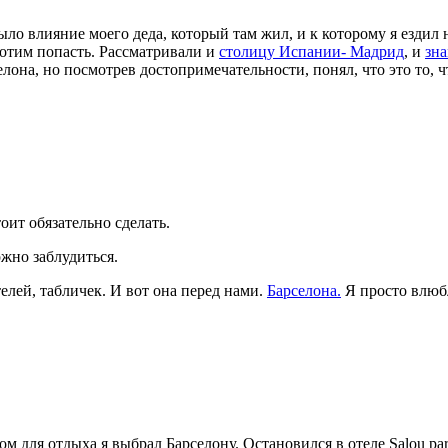
было влияние моего деда, который там жил, и к которому я ездил
хотим попасть. Рассматривали и
столицу Испании- Мадрид
, и
зн
елона, но посмотрев достопримечательности, понял, что это то, 
тоит обязательно сделать.
ожно заблудиться.
елей, табличек. И вот она перед нами.
Барселона.
Я просто влюбл
м для отдыха я выбрал Барселону. Остановился в отеле Salou pa