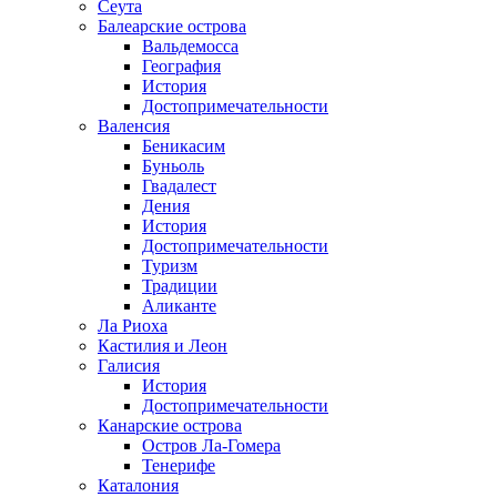
Сеута
Балеарские острова
Вальдемосса
География
История
Достопримечательности
Валенсия
Беникасим
Буньоль
Гвадалест
Дения
История
Достопримечательности
Туризм
Традиции
Аликанте
Ла Риоха
Кастилия и Леон
Галисия
История
Достопримечательности
Канарские острова
Остров Ла-Гомера
Тенерифе
Каталония