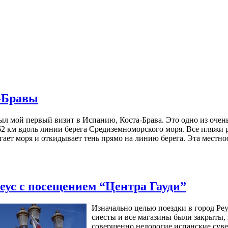
-Бравы
был мой первый визит в Испанию, Коста-Брава. Это одно из оче
 км вдоль линии берега Средиземноморского моря. Все пляжи разн
игает моря и откидывает тень прямо на линию берега. Эта мест
еус с посещением “Центра Гауди”
Изначально целью поездки в город Ре
сиесты и все магазины были закрыты,
совершенно недорогие испанские суве