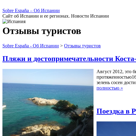
Sobre España – Об Испании
Сайт об Испании и ее регионах. Новости Испании
Отзывы туристов
Sobre España - Об Испании
>
Отзывы туристов
Пляжи и достопримечательности Коста
Август 2012, это 
протяженностью162
зелень сосен дост
полностью »
Поездка в Р