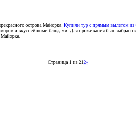
 прекрасного острова Майорка.
Купили тур с прямым вылетом из
орем и вкуснейшими блюдами. Для проживания был выбран недор
е Майорка.
Страница 1 из 2
1
2
»