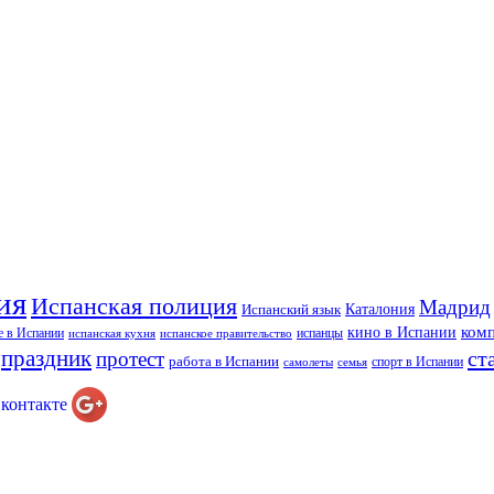
ия
Испанская полиция
Мадрид
Каталония
Испанский язык
ком
кино в Испании
е в Испании
испанцы
испанская кухня
испанское правительство
праздник
ст
протест
работа в Испании
спорт в Испании
самолеты
семья