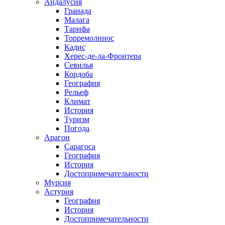
Андалусия
Гранада
Малага
Тарифа
Торремолинос
Кадис
Херес-де-ла-Фронтера
Севилья
Кордоба
География
Рельеф
Климат
История
Туризм
Погода
Арагон
Сарагоса
География
История
Достопримечательности
Мурсия
Астурия
География
История
Достопримечательности