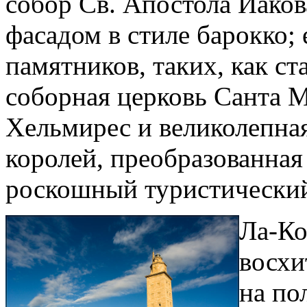
собор Св. Апостола Иаков
фасадом в стиле барокко;
памятников, таких, как с
соборная церковь Санта М
Хельмирес и великолепна
королей, преобразованная
роскошный туристический
Ла-Ко
восхи
на по