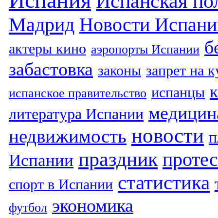
Испания
Испанская по
Мадрид
Новости Испани
б
актеры кино
аэропорты Испании
забастовка
законы
запрет на 
испанцы
испанское правительство
медицин
литература Испании
новости
недвижимость
п
праздник
протес
Испании
статистика
спорт в Испании
экономика
футбол