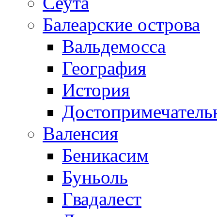
Сеута
Балеарские острова
Вальдемосса
География
История
Достопримечатель
Валенсия
Беникасим
Буньоль
Гвадалест