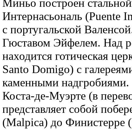
Миньо построен стальной
Интернасьональ (Puente I
с португальской Валенсой
Гюставом Эйфелем. Над р
находится готическая церк
Santo Domigo) с галерея
каменными надгробиями.
Коста-де-Муэрте (в перево
представляет собой побе
(Malpica) до Финистерре (F