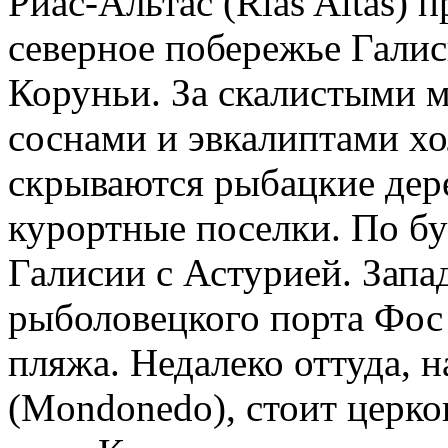
Риас-Альтас (Rias Altas) 
северное побережье Галис
Коруньи. За скалистыми 
соснами и эвкалиптами х
скрываются рыбацкие дер
курортные поселки. По бу
Галисии с Астурией. Запа
рыболовецкого порта Фос 
пляжа. Недалеко оттуда, 
(Mondonedo), стоит церко