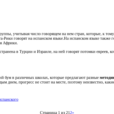
уппы, учитывая число говорящем на нем стран, которые, к то
та-Рики говорят на испанском языке.На испанском языке также 
ья Африки.
странена в Турции и Израиле, на ней говорят потомки евреев, к
ий бум в различных школах, которые предлагают разные
методик
ым днем, прогресс не стоит на месте, поэтому неизвестно, каки
испанского
Страница 1 из 2
1
2
»