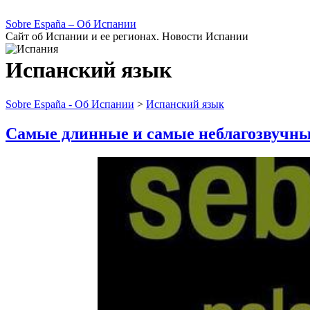
Sobre España – Об Испании
Сайт об Испании и ее регионах. Новости Испании
Испанский язык
Sobre España - Об Испании
>
Испанский язык
Самые длинные и самые неблагозвучны