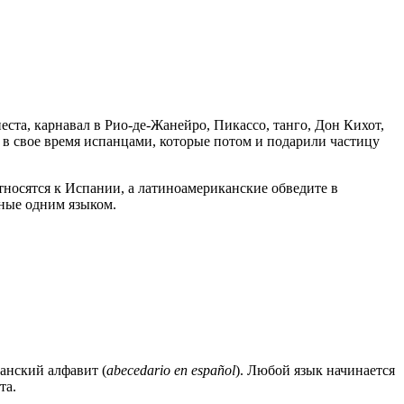
еста, карнавал в Рио-де-Жанейро, Пикассо, танго, Дон Кихот,
 в свое время испанцами, которые потом и подарили частицу
тносятся к Испании, а латиноамериканские обведите в
нные одним языком.
панский алфавит (
abecedario en español
). Любой язык начинается
та.