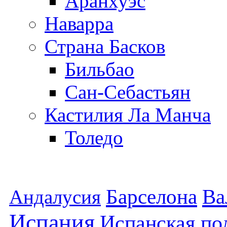
Аранхуэс
Наварра
Страна Басков
Бильбао
Сан-Себастьян
Кастилия Ла Манча
Толедо
Барселона
Ва
Андалусия
Испания
Испанская по