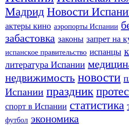
Мадрид
Новости Испани
б
актеры кино
аэропорты Испании
забастовка
законы
запрет на 
испанцы
испанское правительство
медицин
литература Испании
новости
недвижимость
п
праздник
протес
Испании
статистика
спорт в Испании
экономика
футбол