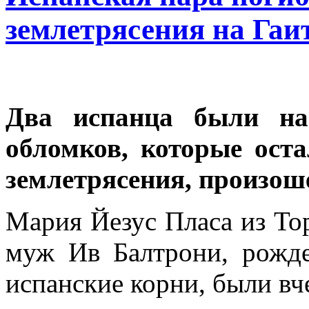
землетрясения на Гаи
Два испанца были на
обломков, которые ост
землетрясения, произош
Мария Йезус Пласа из То
муж Ив Балтрони, рожд
испанские корни, были вч