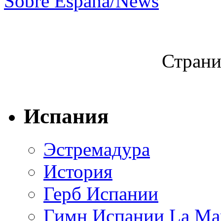
Sobre España/News
Страни
Испания
Эстремадура
История
Герб Испании
Гимн Испании La Mar