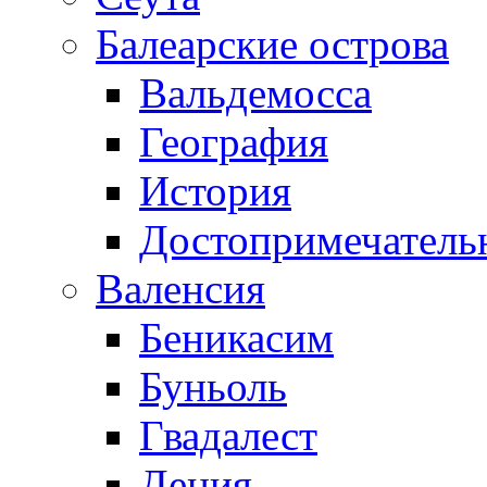
Балеарские острова
Вальдемосса
География
История
Достопримечатель
Валенсия
Беникасим
Буньоль
Гвадалест
Дения