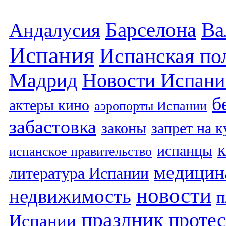
Барселона
Ва
Андалусия
Испания
Испанская по
Мадрид
Новости Испани
б
актеры кино
аэропорты Испании
забастовка
законы
запрет на 
испанцы
испанское правительство
медицин
литература Испании
новости
недвижимость
п
праздник
протес
Испании