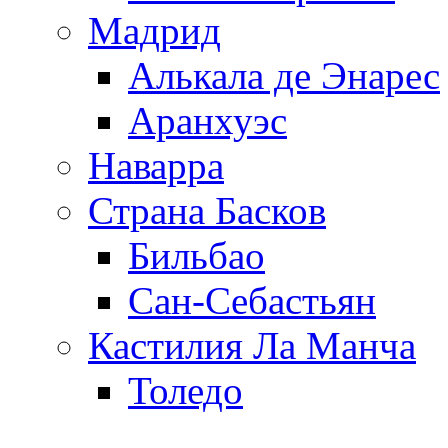
Мадрид
Алькала де Энарес
Аранхуэс
Наварра
Страна Басков
Бильбао
Сан-Себастьян
Кастилия Ла Манча
Толедо