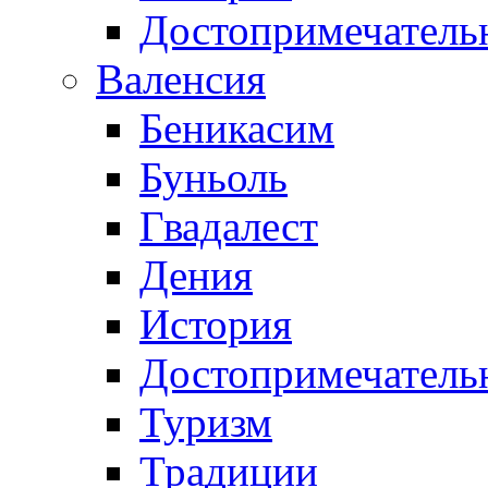
Достопримечатель
Валенсия
Беникасим
Буньоль
Гвадалест
Дения
История
Достопримечатель
Туризм
Традиции