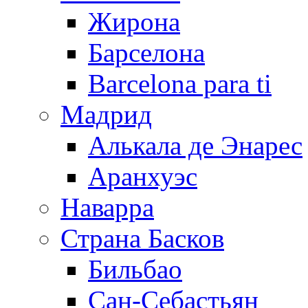
Жирона
Барселона
Barcelona para ti
Мадрид
Алькала де Энарес
Аранхуэс
Наварра
Страна Басков
Бильбао
Сан-Себастьян