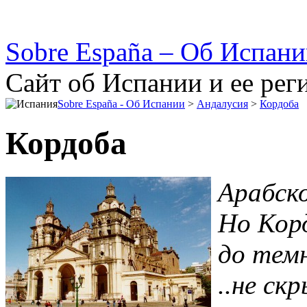
Sobre España – Об Испан
Сайт об Испании и ее рег
Sobre España - Об Испании
>
Андалусия
>
Кордоба
Кордоба
Арабск
Но Кор
до темн
..не ск