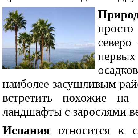
Приро
просто
северо–
первых
осадко
наиболее засушливым рай
встретить похожие на 
ландшафты с зарослями в
Испания
относится к с