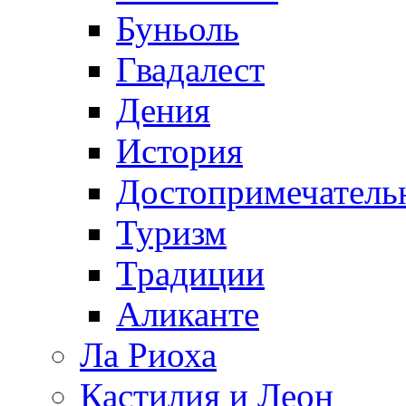
Буньоль
Гвадалест
Дения
История
Достопримечатель
Туризм
Традиции
Аликанте
Ла Риоха
Кастилия и Леон