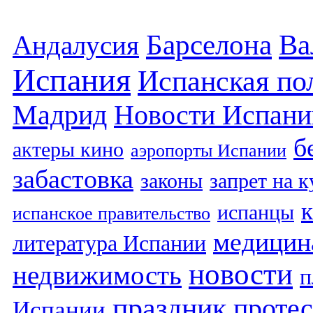
Барселона
Ва
Андалусия
Испания
Испанская по
Мадрид
Новости Испани
б
актеры кино
аэропорты Испании
забастовка
законы
запрет на 
испанцы
испанское правительство
медицин
литература Испании
новости
недвижимость
п
праздник
протес
Испании