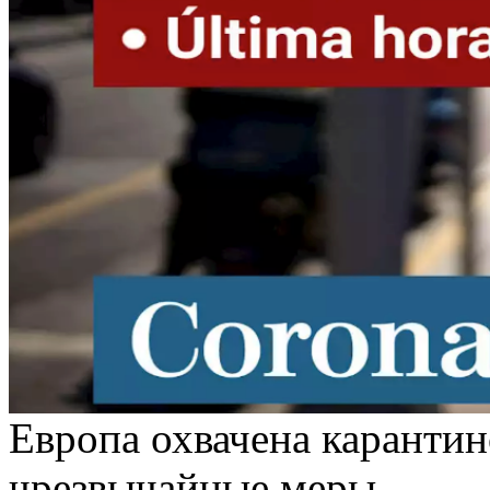
Европа охвачена каранти
чрезвычайные меры.