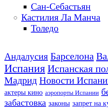
Сан-Себастьян
Кастилия Ла Манча
Толедо
Барселона
Ва
Андалусия
Испания
Испанская по
Мадрид
Новости Испани
б
актеры кино
аэропорты Испании
забастовка
законы
запрет на 