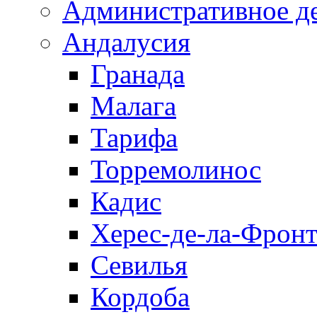
Административное д
Андалусия
Гранада
Малага
Тарифа
Торремолинос
Кадис
Херес-де-ла-Фронт
Севилья
Кордоба