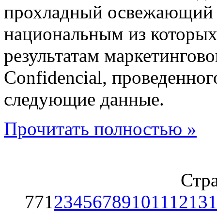
прохладный освежающий 
национальным из которых 
результатам маркетингово
Confidencial, проведенно
следующие данные.
Прочитать полностью »
Стра
77
1
2
3
4
5
6
7
8
9
10
11
12
13