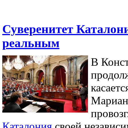
Суверенитет Каталони
реальным
В Конс
продолж
касаетс
Мариан
провоз
Каталония
своей независи