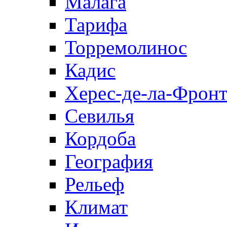
Малага
Тарифа
Торремолинос
Кадис
Херес-де-ла-Фронт
Севилья
Кордоба
География
Рельеф
Климат