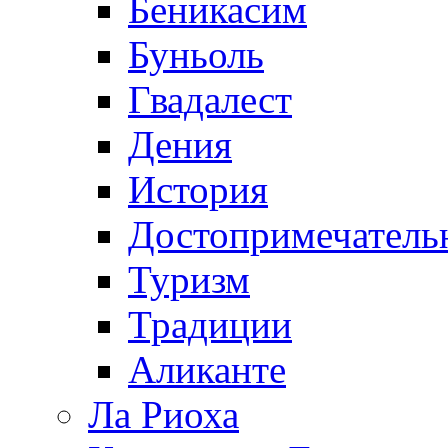
Беникасим
Буньоль
Гвадалест
Дения
История
Достопримечатель
Туризм
Традиции
Аликанте
Ла Риоха