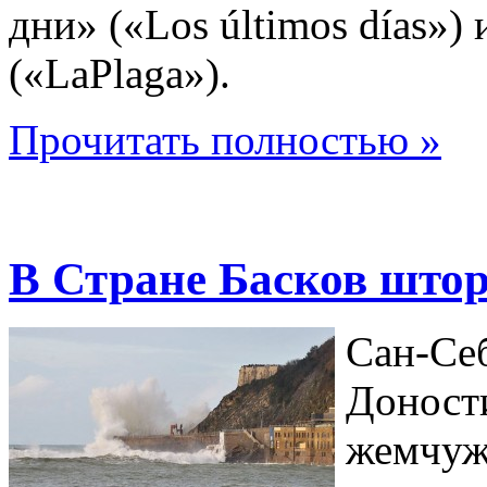
дни» («Los últimos días»)
(«LaPlaga»).
Прочитать полностью »
В Стране Басков што
Сан-Себ
Доности
жемчуж