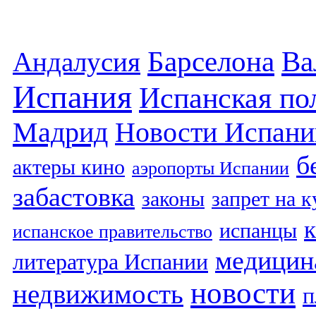
Барселона
Ва
Андалусия
Испания
Испанская по
Мадрид
Новости Испани
б
актеры кино
аэропорты Испании
забастовка
законы
запрет на 
испанцы
испанское правительство
медицин
литература Испании
новости
недвижимость
п