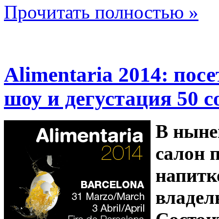
Прочитать полностью »
Alimentaria 2014: пос
шоу и дегустация 50 с
В ныне
салон 
напитко
владел