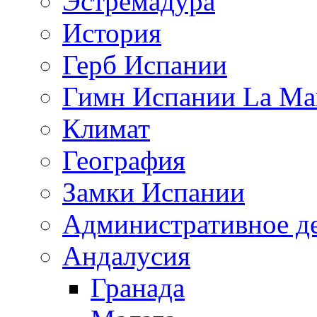
Эстремадура
История
Герб Испании
Гимн Испании La Mar
Климат
География
Замки Испании
Административное д
Андалусия
Гранада