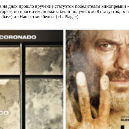
а на днях прошло вручение статуэток победителям кинопремии «
орые, по прогнозам, должны были получить до 8 статуэток, ост
 días») и «Нашествие беды» («LaPlaga»).