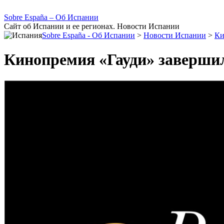
Sobre España – Об Испании
Сайт об Испании и ее регионах. Новости Испании
Sobre España - Об Испании
>
Новости Испании
>
Ки
Кинопремия «Гауди» завершил