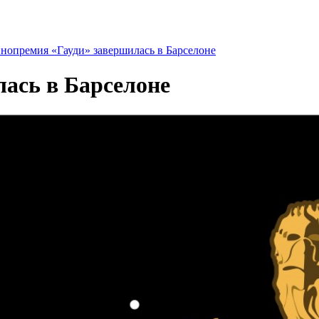
нопремия «Гауди» завершилась в Барселоне
ась в Барселоне