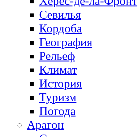
Херес-де-ла-Фронт
Севилья
Кордоба
География
Рельеф
Климат
История
Туризм
Погода
Арагон