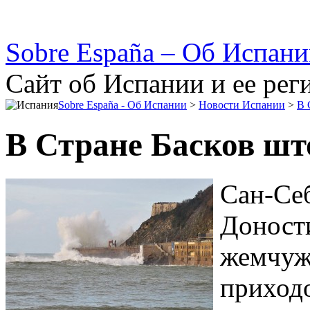
Sobre España – Об Испан
Сайт об Испании и ее рег
Sobre España - Об Испании
>
Новости Испании
>
В 
В Стране Басков шт
Сан-Себ
Доности
жемчуж
приход