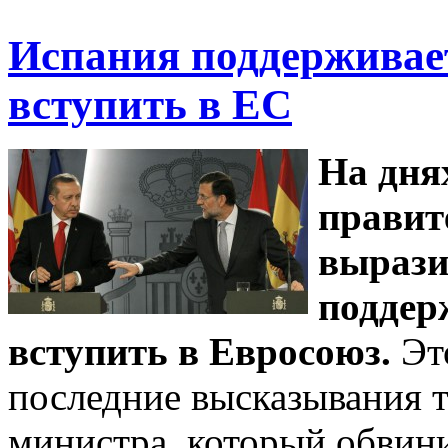
Испания поддерживае
вступить в ЕС
На дня
правит
вырази
поддер
вступить в Евросоюз.
Это
последние высказывания 
министра, который обвин