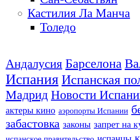
Кастилия Ла Манча
Толедо
Барселона
Ва
Андалусия
Испания
Испанская по
Мадрид
Новости Испани
б
актеры кино
аэропорты Испании
забастовка
законы
запрет на 
испанцы
испанское правительство