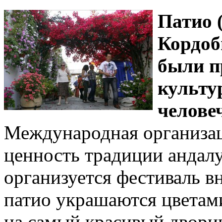
Патио 
Кордоб
были п
культу
челов
Международная организа
ценность традиции андалу
организуется фестиваль в
патио украшаются цветами
на самый красивый двори