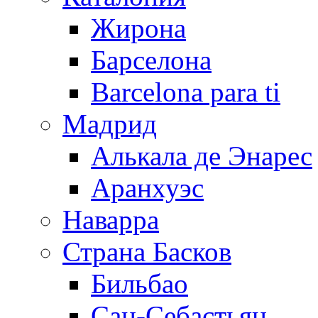
Жирона
Барселона
Barcelona para ti
Мадрид
Алькала де Энарес
Аранхуэс
Наварра
Страна Басков
Бильбао
Сан-Себастьян