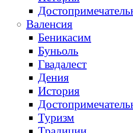
Достопримечатель
Валенсия
Беникасим
Буньоль
Гвадалест
Дения
История
Достопримечатель
Туризм
Традиции