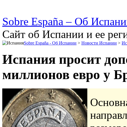
Sobre España – Об Испан
Сайт об Испании и ее рег
Sobre España - Об Испании
>
Новости Испании
>
Ис
Испания просит доп
миллионов евро у Б
Основна
направл