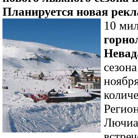
Планируется новая рек
10 мил
горно
Невад
сезона
ноября
количе
Регио
Лючиа
встре