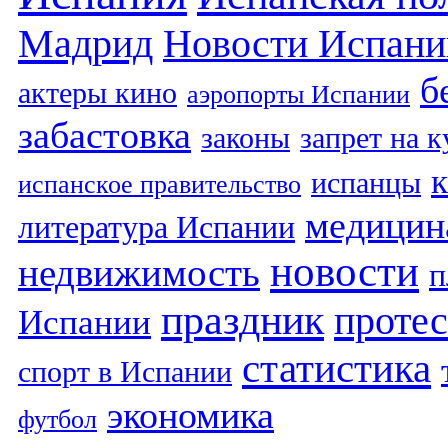
Мадрид
Новости Испани
б
актеры кино
аэропорты Испании
забастовка
законы
запрет на 
испанцы
испанское правительство
медицин
литература Испании
новости
недвижимость
п
праздник
протес
Испании
статистика
спорт в Испании
экономика
футбол