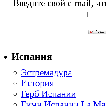
Введите свой e-mail, ч
Подел
Испания
Эстремадура
История
Герб Испании
Гимн Испании La Mar