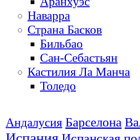
Аранхуэс
Наварра
Страна Басков
Бильбао
Сан-Себастьян
Кастилия Ла Манча
Толедо
Барселона
Ва
Андалусия
Испания
Испанская по