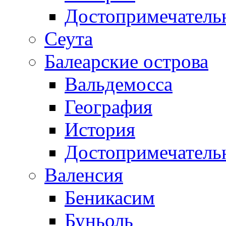
Достопримечатель
Сеута
Балеарские острова
Вальдемосса
География
История
Достопримечатель
Валенсия
Беникасим
Буньоль