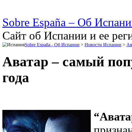
Sobre España – Об Испан
Сайт об Испании и ее рег
Sobre España - Об Испании
>
Новости Испании
>
Ав
Аватар – самый по
года
“Авата
призна