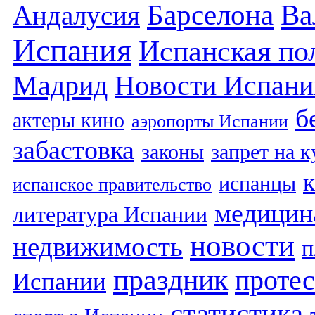
Барселона
Ва
Андалусия
Испания
Испанская по
Мадрид
Новости Испани
б
актеры кино
аэропорты Испании
забастовка
законы
запрет на 
испанцы
испанское правительство
медицин
литература Испании
новости
недвижимость
п
праздник
протес
Испании
статистика