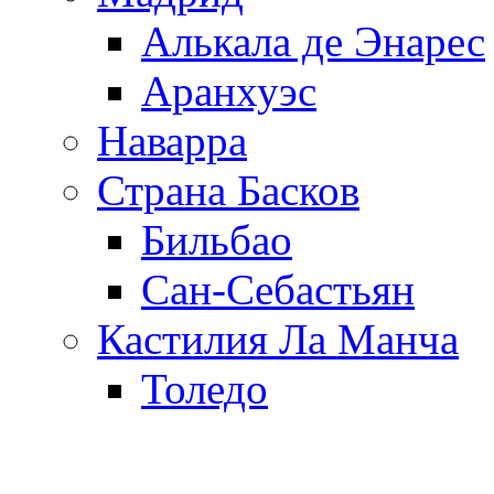
Алькала де Энарес
Аранхуэс
Наварра
Страна Басков
Бильбао
Сан-Себастьян
Кастилия Ла Манча
Толедо