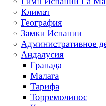
Гимн Испании La Mar
Климат
География
Замки Испании
Административное д
Андалусия
Гранада
Малага
Тарифа
Торремолинос