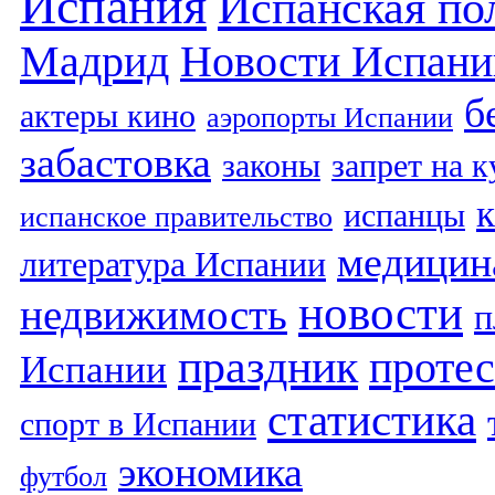
Испания
Испанская по
Мадрид
Новости Испани
б
актеры кино
аэропорты Испании
забастовка
законы
запрет на 
испанцы
испанское правительство
медицин
литература Испании
новости
недвижимость
п
праздник
протес
Испании
статистика
спорт в Испании
экономика
футбол