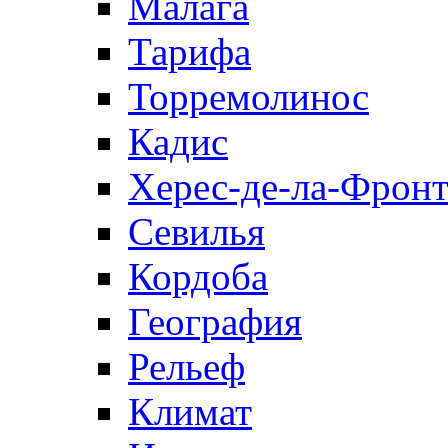
Малага
Тарифа
Торремолинос
Кадис
Херес-де-ла-Фронт
Севилья
Кордоба
География
Рельеф
Климат