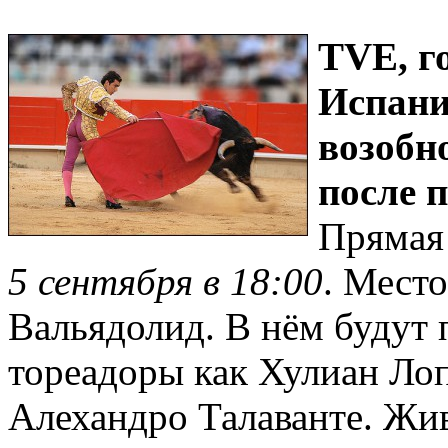
TVE, г
Испани
возобн
после п
Прямая 
5 сентября в 18:00
. Место
Вальядолид. В нём будут 
тореадоры как Хулиан Ло
Алехандро Талаванте. Жив