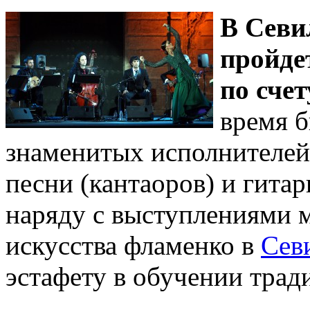
В Севил
пройде
по сче
время 
знаменитых исполнителей 
песни (кантаоров) и гита
наряду с выступлениями
искусства фламенко в
Сев
эстафету в обучении трад