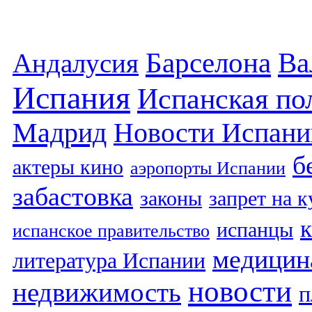
Барселона
Ва
Андалусия
Испания
Испанская по
Мадрид
Новости Испани
б
актеры кино
аэропорты Испании
забастовка
законы
запрет на 
испанцы
испанское правительство
медицин
литература Испании
новости
недвижимость
п