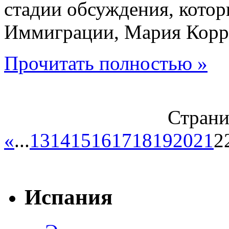
стадии обсуждения, кото
Иммиграции, Мария Корр
Прочитать полностью »
Страни
«
...
13
14
15
16
17
18
19
20
21
2
Испания