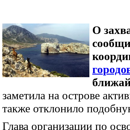
О захв
сообщи
коорди
городо
ближай
заметила на острове акти
также отклонило подобну
Глава организации по ос