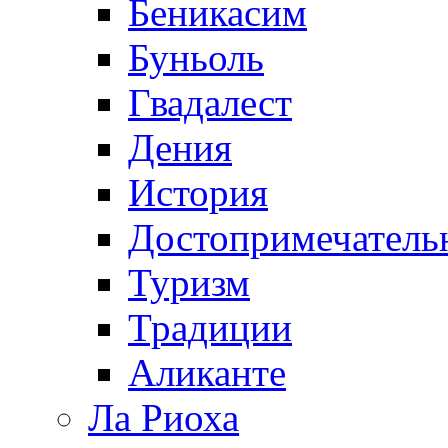
Беникасим
Буньоль
Гвадалест
Дения
История
Достопримечатель
Туризм
Традиции
Аликанте
Ла Риоха