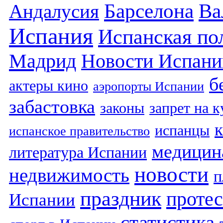
Барселона
Ва
Андалусия
Испания
Испанская по
Мадрид
Новости Испани
б
актеры кино
аэропорты Испании
забастовка
законы
запрет на 
испанцы
испанское правительство
медицин
литература Испании
новости
недвижимость
п
праздник
протес
Испании
статистика