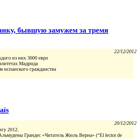
анку, бывшую замужем за тремя
22/12/2012
ждого из них 3000 евро
палитетах Мадрида
м испанского гражданства
aís
20/12/2012
игу 2012.
Альмудены Грандес «Читатель Жюль Верна» (“El lector de