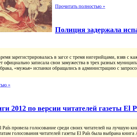
Прочитать полностью »
Полиция задержала исп
ремя зарегистрировалась в загсе с тремя нигерийцами, взяв с ка
т официально записала свои замужества в трех разных муници
брака, «мужья» испанки обращались в администрацию с запросо
тью »
и 2012 по версии читателей газеты El P
l País провела голосование среди своих читателей на лучшую кн
атам голосования читателей газеты El País была выбрана книга 