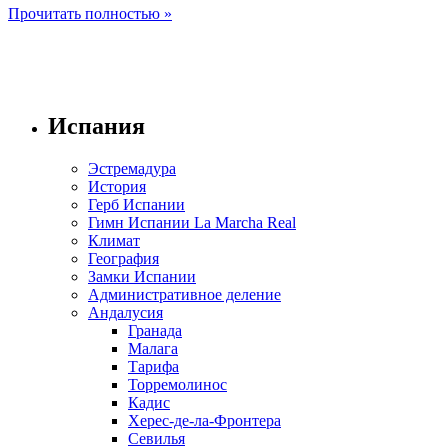
Прочитать полностью »
Испания
Эстремадура
История
Герб Испании
Гимн Испании La Marcha Real
Климат
География
Замки Испании
Административное деление
Андалусия
Гранада
Малага
Тарифа
Торремолинос
Кадис
Херес-де-ла-Фронтера
Севилья