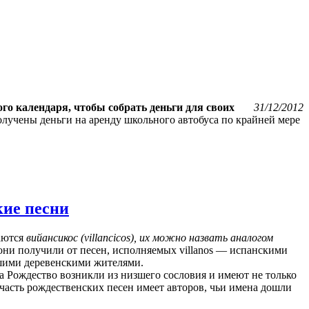
го календаря, чтобы собрать деньги для своих
31/12/2012
олучены деньги на аренду школьного автобуса по крайней мере
кие песни
аются
вийансикос (villancicos), их можно назвать аналогом
 они получили от песен, исполняемых villanos — испанскими
шими деревенскими жителями.
 Рождество возникли из низшего сословия и имеют не только
часть рождественских песен имеет авторов, чьи имена дошли