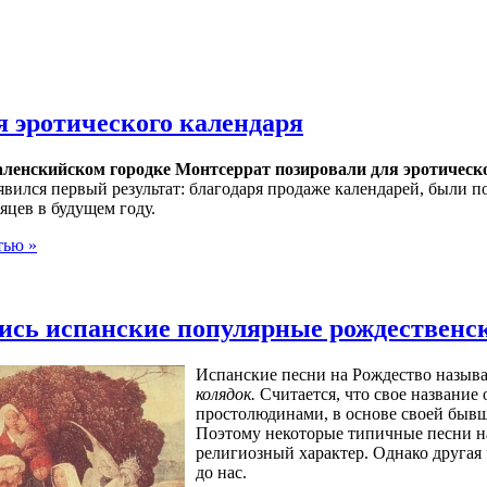
я эротического календаря
аленскийском городке Монтсеррат позировали для эротическо
явился первый результат: благодаря продаже календарей, были п
яцев в будущем году.
тью »
ись испанские популярные рождественс
Испанские песни на Рождество назыв
колядок.
Считается, что свое название
простолюдинами, в основе своей быв
Поэтому некоторые типичные песни на
религиозный характер. Однако другая 
до нас.