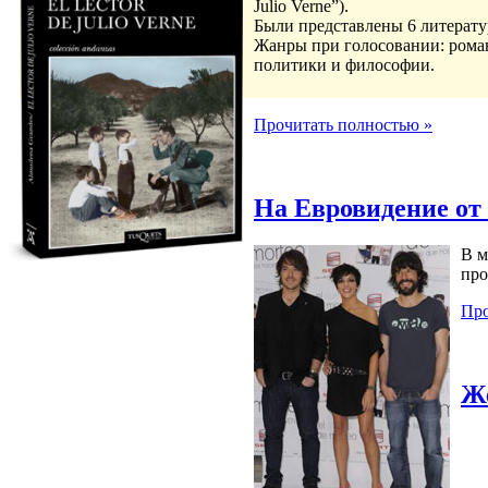
Julio Verne”).
Были представлены 6 литерату
Жанры при голосовании: роман,
политики и философии.
Прочитать полностью »
На Евровидение от 
В м
про
Про
Ж