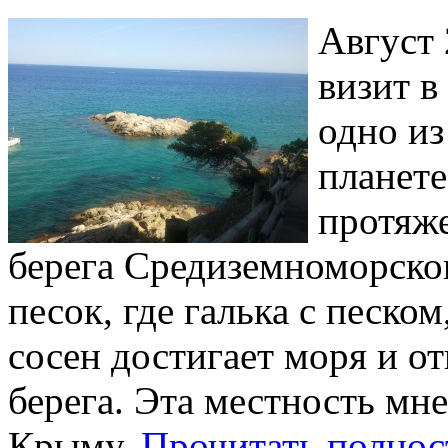
Август 
визит в
одно из
планете
протяж
берега Средиземноморског
песок, где галька с песком
сосен достигает моря и о
берега. Эта местность мн
Крыму.
Прочитать полнос