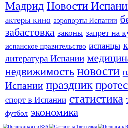
Мадрид
Новости Испани
б
актеры кино
аэропорты Испании
забастовка
законы
запрет на 
испанцы
испанское правительство
медицин
литература Испании
новости
недвижимость
п
праздник
протес
Испании
статистика
спорт в Испании
экономика
футбол