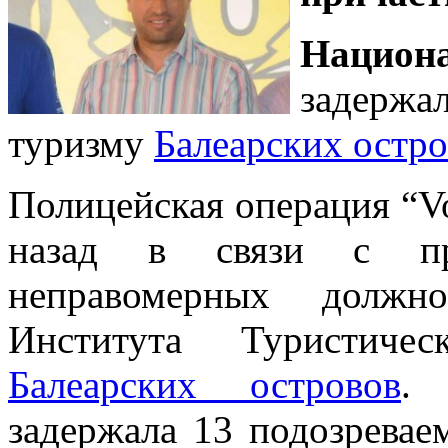
Национ
задержа
туризму
Балеарских остр
Полицейская операция “Vol
назад в связи с пре
неправомерных должн
Института Туристиче
Балеарских островов
задержала 13 подозревае