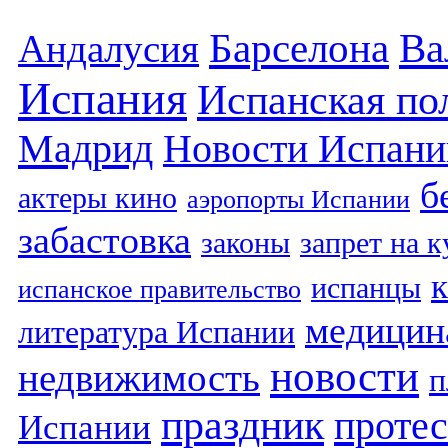
Барселона
Ва
Андалусия
Испания
Испанская по
Мадрид
Новости Испани
б
актеры кино
аэропорты Испании
забастовка
законы
запрет на 
испанцы
испанское правительство
медицин
литература Испании
новости
недвижимость
п
праздник
протес
Испании