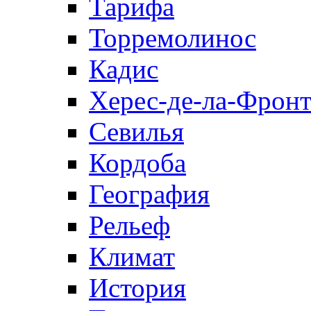
Тарифа
Торремолинос
Кадис
Херес-де-ла-Фронт
Севилья
Кордоба
География
Рельеф
Климат
История