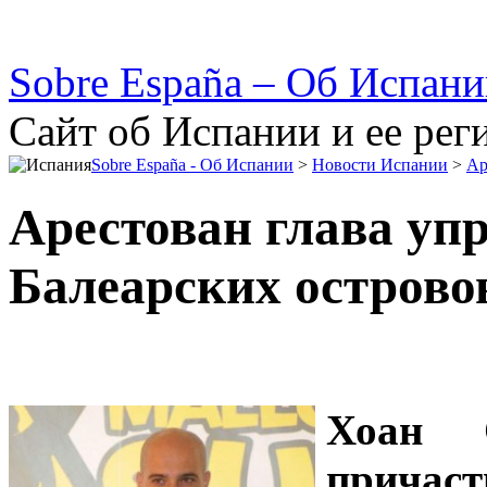
Sobre España – Об Испан
Сайт об Испании и ее рег
Sobre España - Об Испании
>
Новости Испании
>
Ар
Арестован глава уп
Балеарских острово
Хоан 
причаст