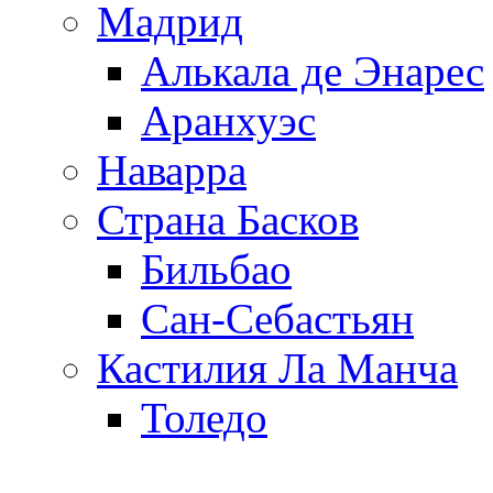
Мадрид
Алькала де Энарес
Аранхуэс
Наварра
Страна Басков
Бильбао
Сан-Себастьян
Кастилия Ла Манча
Толедо