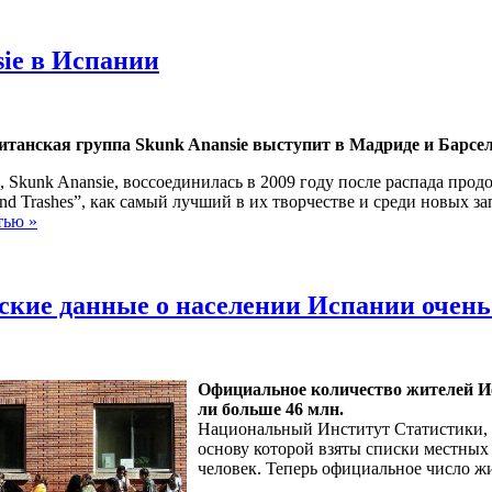
sie в Испании
ританская группа Skunk Anansie выступит в Мадриде и Барсе
, Skunk Anansie, воссоединилась в 2009 году после распада прод
and Trashes”, как самый лучший в их творчестве и среди новых з
тью »
ские данные о населении Испании очен
Официальное количество жителей Исп
ли больше 46 млн.
Национальный Институт Статистики, I
основу которой взяты списки местных
человек. Теперь официальное число ж