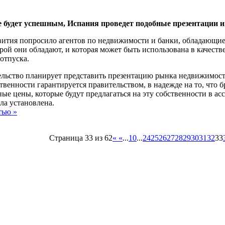
 будет успешным, Испания проведет подобные презентации и 
вития попросило агентов по недвижимости и банки, обладающи
орой они обладают, и которая может быть использована в качеств
 отпуска.
ельство планирует представить презентацию рынка недвижимос
твенности гарантируется правительством, в надежде на то, что 
ые цены, которые будут предлагаться на эту собственности в асс
ла установлена.
тью »
Страница 33 из 62
«
«
...
10
...
24
25
26
27
28
29
30
31
32
33