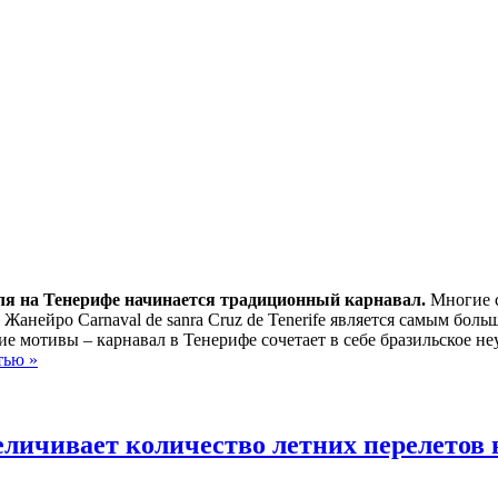
ля на Тенерифе начинается традиционный карнавал.
Многие с
е Жанейро Carnaval de sanra Cruz de Tenerife является самым бо
е мотивы – карнавал в Тенерифе сочетает в себе бразильское н
тью »
величивает количество летних перелетов