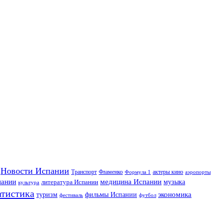
Новости Испании
Транспорт
Фламенко
актеры кино
Формула 1
аэропорты
пании
медицина Испании
музыка
литература Испании
культура
атистика
экономика
туризм
фильмы Испании
фестиваль
футбол