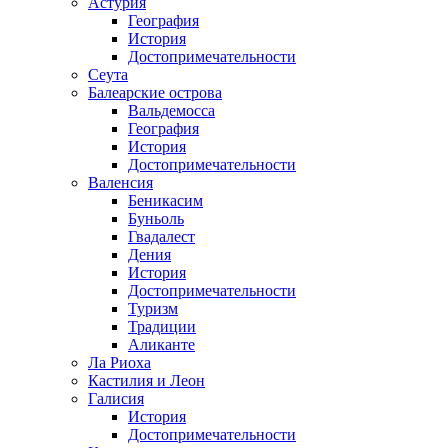
Астурия
География
История
Достопримечательности
Сеута
Балеарские острова
Вальдемосса
География
История
Достопримечательности
Валенсия
Беникасим
Буньоль
Гвадалест
Дения
История
Достопримечательности
Туризм
Традиции
Аликанте
Ла Риоха
Кастилия и Леон
Галисия
История
Достопримечательности