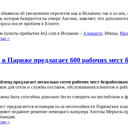
объявила об увеличении перелетов как в Испанию так и из нее, 
, которая базируется на севере Англии, заявляет, что дополните
проса после проблем в Египте.
м пункты прибытия Jet2.com в Испании –
Аликанте
, Ибица,
Мал
тью »
 в Париже предлагает 600 рабочих мест
ленд предлагает несколько сотен рабочих мест безработным
ов для отеля и службы поставок, обслуживания клиентов и рабо
жны быть способны довольно бегло говорить на английском и ф
ест предлагаются испанцам из-за неспособности Парижских влас
торяют недавнее решение немецкого канцлера Ангелы Меркель 
спанцам.
тью »