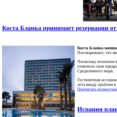
Коста Бланка принимает резервации от
Коста Бланка начина
Поговаривают, что мн
Поскольку волнения 
отменили свои предва
Средиземного моря.
Гостиничная ассоциац
лета ввиду проблем в
Прочитать полностью
Испания план