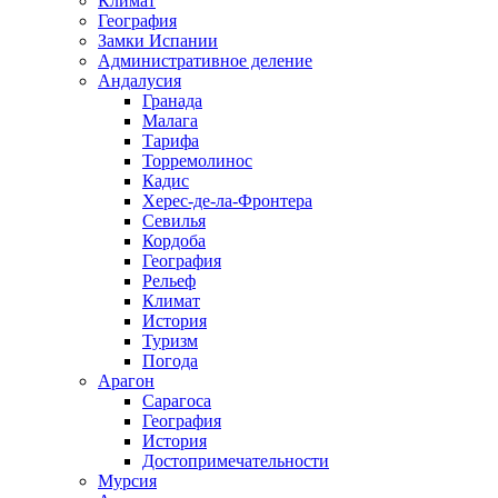
Климат
География
Замки Испании
Административное деление
Андалусия
Гранада
Малага
Тарифа
Торремолинос
Кадис
Херес-де-ла-Фронтера
Севилья
Кордоба
География
Рельеф
Климат
История
Туризм
Погода
Арагон
Сарагоса
География
История
Достопримечательности
Мурсия