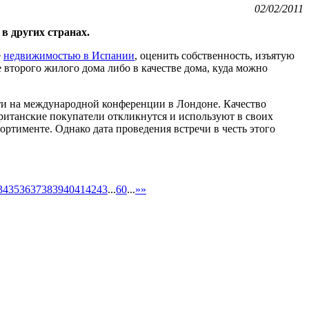
02/02/2011
в других странах.
е
недвижимостью в Испании
, оценить собственность, изъятую
е второго жилого дома либо в качестве дома, куда можно
ти на международной конференции в Лондоне. Качество
британские покупатели откликнутся и используют в своих
ортименте. Однако дата проведения встречи в честь этого
34
35
36
37
38
39
40
41
42
43
...
60
...
»
»