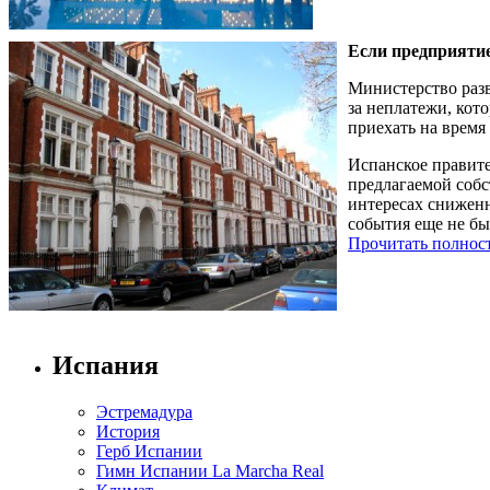
Если предприятие
Министерство раз
за неплатежи, кот
приехать на время
Испанское правит
предлагаемой собс
интересах сниженн
события еще не бы
Прочитать полнос
Испания
Эстремадура
История
Герб Испании
Гимн Испании La Marcha Real