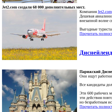
Jet2.com создали 68 000 дополнительных мест.
Компания
Jet2.com
Дешевая авиалиния
внезапной волне с
Выгодные туриста
Прочитать полнос
Диснейленд
Парижский Дисней
Они ищут работник
Все кандидаты дол
Эти 600 рабочих м
эти действия пов
но безработным и
Прочитать полнос