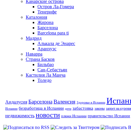
Канарские острова
Остров Ла-Гомера
Тенерифе
Каталония
Жирона
Барселона
Barcelona para ti
Мадрид
Алькала де Энарес
Аранхуэс
Наварра
Страна Басков
Бильбао
Сан-Себастьян
Кастилия Ла Манча
Толедо
Испан
Барселона
Валенсия
Андалусия
Здоровье в Испании
безработица в Испании
забастовка
законы
запрет на курени
Испании
дети
новости
недвижимость
правительство Испании
пляжи Испании