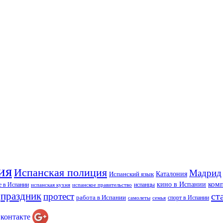
ия
Испанская полиция
Мадрид
Каталония
Испанский язык
ком
кино в Испании
е в Испании
испанцы
испанская кухня
испанское правительство
праздник
ст
протест
работа в Испании
спорт в Испании
самолеты
семья