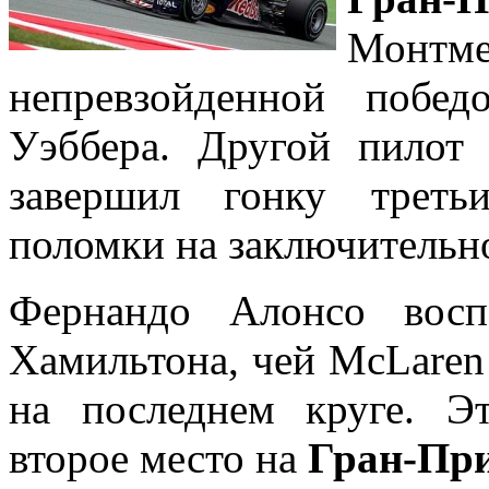
Монтм
непревзойденной побе
Уэббера. Другой пилот 
завершил гонку треть
поломки на заключительно
Фернандо Алонсо восп
Хамильтона, чей McLaren 
на последнем круге. Э
второе место на
Гран-Пр