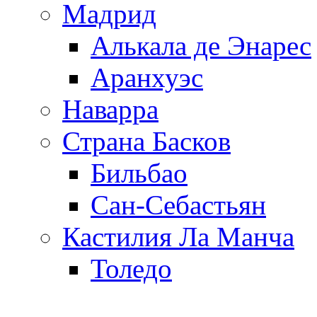
Мадрид
Алькала де Энарес
Аранхуэс
Наварра
Страна Басков
Бильбао
Сан-Себастьян
Кастилия Ла Манча
Толедо