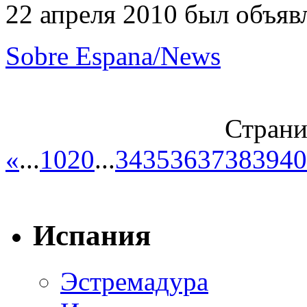
22 апреля 2010 был объяв
Sobre Espana/News
Страни
«
...
10
20
...
34
35
36
37
38
39
40
Испания
Эстремадура