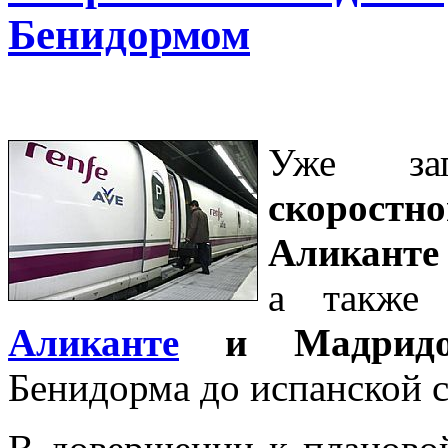
Бенидормом
Уже зап
скоростн
Аликанте
а такж
Аликанте
и Мадрид
Бенидорма до испанской с