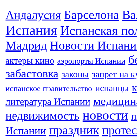
Барселона
Ва
Андалусия
Испания
Испанская по
Мадрид
Новости Испани
б
актеры кино
аэропорты Испании
забастовка
законы
запрет на 
испанцы
испанское правительство
медицин
литература Испании
новости
недвижимость
п
праздник
протес
Испании