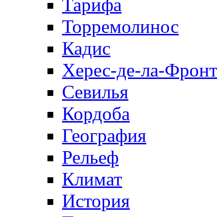
Тарифа
Торремолинос
Кадис
Херес-де-ла-Фронт
Севилья
Кордоба
География
Рельеф
Климат
История