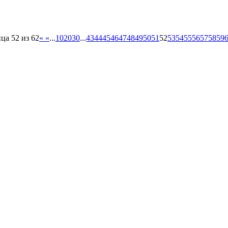
ца 52 из 62
«
«
...
10
20
30
...
43
44
45
46
47
48
49
50
51
52
53
54
55
56
57
58
59