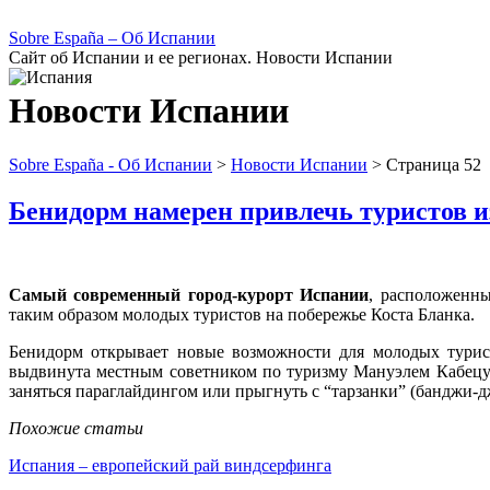
Sobre España – Об Испании
Сайт об Испании и ее регионах. Новости Испании
Новости Испании
Sobre España - Об Испании
>
Новости Испании
> Страница 52
Бенидорм намерен привлечь туристов 
Самый современный город-курорт Испании
, расположенн
таким образом молодых туристов на побережье Коста Бланка.
Бенидорм открывает новые возможности для молодых турист
выдвинута местным советником по туризму Мануэлем Кабецуэ
заняться параглайдингом или прыгнуть с “тарзанки” (банджи-
Похожие статьи
Испания – европейский рай виндсерфинга