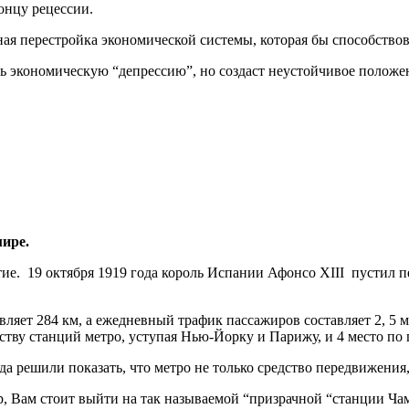
онцу рецессии.
я перестройка экономической системы, которая бы способствов
ь экономическую “депрессию”, но создаст неустойчивое положе
мире.
ие. 19 октября 1919 года король Испании Афонсо XIII пустил п
вляет 284 км, а ежедневный трафик пассажиров составляет 2, 5
еству станций метро, уступая Нью-Йорку и Парижу, и 4 место п
да решили показать, что метро не только средство передвижения,
, Вам стоит выйти на так называемой “призрачной “станции Чамб