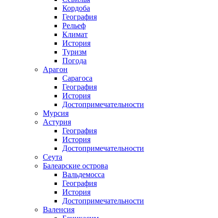
Кордоба
География
Рельеф
Климат
История
Туризм
Погода
Арагон
Сарагоса
География
История
Достопримечательности
Мурсия
Астурия
География
История
Достопримечательности
Сеута
Балеарские острова
Вальдемосса
География
История
Достопримечательности
Валенсия