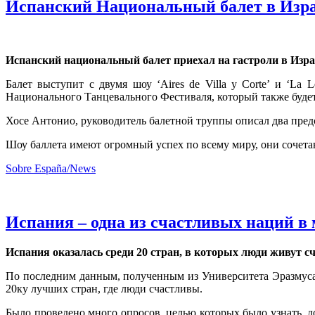
Испанский Национальный балет в Изр
Испанский национальный балет приехал на гастроли в Израи
Балет выступит с двумя шоу ‘Aires de Villa y Corte’ и ‘La
Национального Танцевального Фестиваля, который также будет
Хосе Антонио, руководитель балетной труппы описал два предс
Шоу баллета имеют огромный успех по всему миру, они сочетаю
Sobre España/News
Испания – одна из счастливых наций в
Испания оказалась среди 20 стран, в которых люди живут с
По последним данным, полученным из Университета Эразмуса
20ку лучших стран, где люди счастливы.
Было проведено много опросов, целью которых было узнать, д