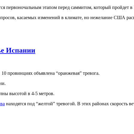
ся первоночальным этапом перед саммитом, который пройдет в 
просов, касаемых изменений в климате, но нежелание США рас
ье Испании
 10 провинциях объявлена “оранжевая” тревога.
ии.
лны высотой в 4-5 метров.
ова
находятся под “желтой” тревогой. В этих районах скорость ве