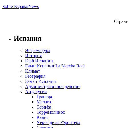
Sobre España/News
Страни
Испания
Эстремадура
История
Герб Испании
Гимн Испании La Marcha Real
Климат
География
Замки Испании
Административное деление
Андалусия
Гранада
Малага
Тарифа
Торремолинос
Кадис
Херес-де-ла-Фронтера
Севилья