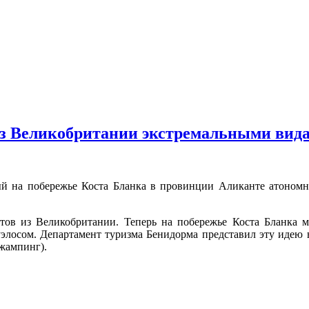
из Великобритании экстремальными вид
ый на побережье Коста Бланка в провинции Аликанте атоном
ов из Великобритании. Теперь на побережье Коста Бланка м
лосом. Департамент туризма Бенидорма представил эту идею в
джампинг).