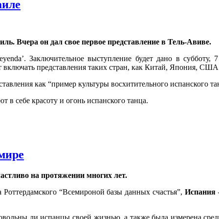
аиле
ль. Вчера он дал свое первое представление в Тель-Авиве.
 Leyenda’. Заключительное выступление будет дано в субботу, 
 включать представления таких стран, как Китай, Япония, США
тавления как “пример культуры восхитительного испанского танц
т в себе красоту и огонь испанского танца.
 мире
частливо на протяжении многих лет.
 Роттердамского “Всемироной базы данных счастья”,
Испания 
овольны ли испанцы своей жизнью, а также была измерена сред