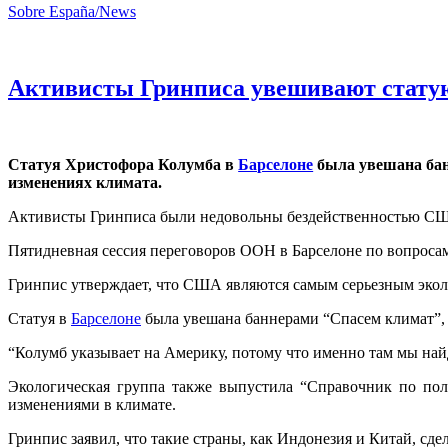
Sobre España/News
Активисты Гринписа увешивают статую
Статуя Христофора Колумба в
Барселоне
была увешана бан
изменениях климата.
Активисты Гринписа были недовольны бездейственностью СШ
Пятидневная сессия переговоров ООН в Барселоне по вопросам 
Гринпис утверждает, что США являются самым серьезным экол
Статуя в
Барселоне
была увешана баннерами “Спасем климат”, “К
“Колумб указывает на Америку, потому что именно там мы най
Экологическая группа также выпустила “Справочник по пол
изменениями в климате.
Гринпис заявил, что такие страны, как Индонезия и Китай, сде