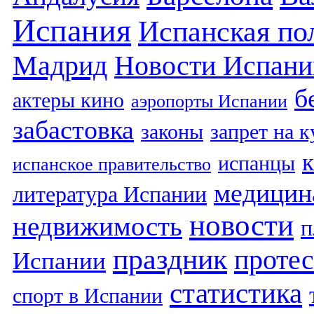
Испания
Испанская по
Мадрид
Новости Испани
б
актеры кино
аэропорты Испании
забастовка
законы
запрет на 
испанцы
испанское правительство
медицин
литература Испании
новости
недвижимость
п
праздник
протес
Испании
статистика
спорт в Испании