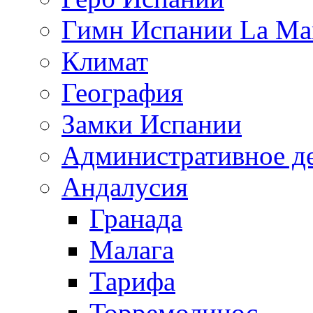
Гимн Испании La Mar
Климат
География
Замки Испании
Административное д
Андалусия
Гранада
Малага
Тарифа
Торремолинос