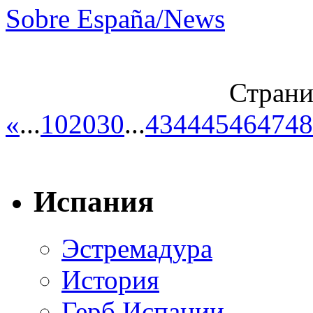
Sobre España/News
Страни
«
...
10
20
30
...
43
44
45
46
47
48
Испания
Эстремадура
История
Герб Испании