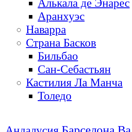
Алькала де Энарес
Аранхуэс
Наварра
Страна Басков
Бильбао
Сан-Себастьян
Кастилия Ла Манча
Толедо
Барселона
Ва
Андалусия