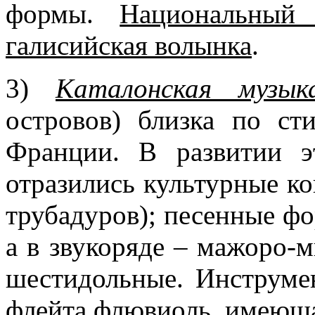
формы.
Национальный
галисийская волынка
.
3)
Каталонская музык
островов) близка по с
Франции. В развитии э
отразились культурные к
трубадуров); песенные ф
а в звукоряде – мажоро-м
шестидольные. Инструме
флейта флювиоль, имеюща