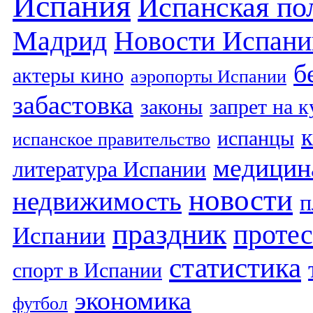
Испания
Испанская по
Мадрид
Новости Испани
б
актеры кино
аэропорты Испании
забастовка
законы
запрет на 
испанцы
испанское правительство
медицин
литература Испании
новости
недвижимость
п
праздник
протес
Испании
статистика
спорт в Испании
экономика
футбол