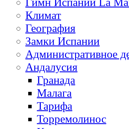
Гимн Испании La Mar
Климат
География
Замки Испании
Административное д
Андалусия
Гранада
Малага
Тарифа
Торремолинос