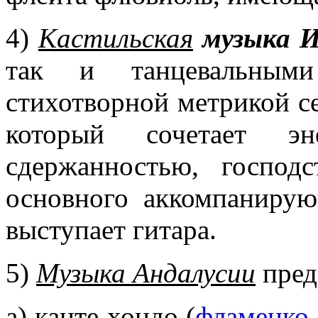
4)
Кастильская
музыка И
так и танцевальным
стихотворной метрикой с
который сочетает э
сдержанностью, господс
основного аккомпанирую
выступает гитара.
5)
Музыка Андалусии
пред
а)
канте хондо
(
фламенко