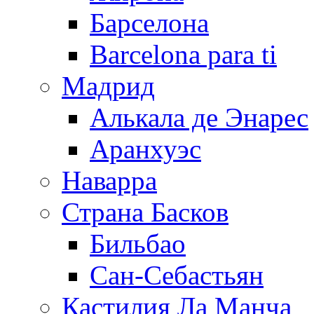
Барселона
Barcelona para ti
Мадрид
Алькала де Энарес
Аранхуэс
Наварра
Страна Басков
Бильбао
Сан-Себастьян
Кастилия Ла Манча