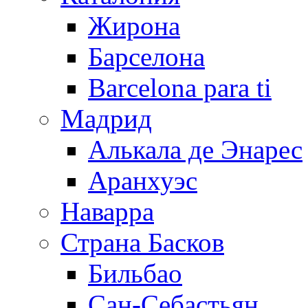
Жирона
Барселона
Barcelona para ti
Мадрид
Алькала де Энарес
Аранхуэс
Наварра
Страна Басков
Бильбао
Сан-Себастьян