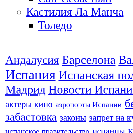
Кастилия Ла Манча
Толедо
Барселона
Ва
Андалусия
Испания
Испанская по
Мадрид
Новости Испани
б
актеры кино
аэропорты Испании
забастовка
законы
запрет на 
испанцы
испанское правительство