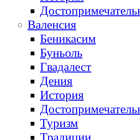
Достопримечатель
Валенсия
Беникасим
Буньоль
Гвадалест
Дения
История
Достопримечатель
Туризм
Традиции