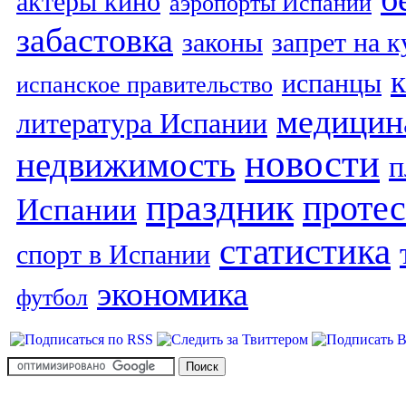
актеры кино
аэропорты Испании
забастовка
законы
запрет на 
испанцы
испанское правительство
медицин
литература Испании
новости
недвижимость
п
праздник
протес
Испании
статистика
спорт в Испании
экономика
футбол