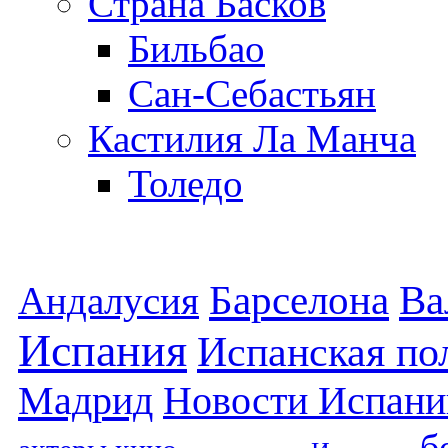
Страна Басков
Бильбао
Сан-Себастьян
Кастилия Ла Манча
Толедо
Барселона
Ва
Андалусия
Испания
Испанская по
Мадрид
Новости Испани
б