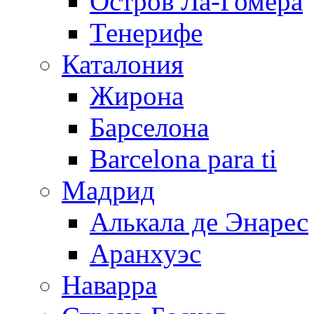
Остров Ла-Гомера
Тенерифе
Каталония
Жирона
Барселона
Barcelona para ti
Мадрид
Алькала де Энарес
Аранхуэс
Наварра