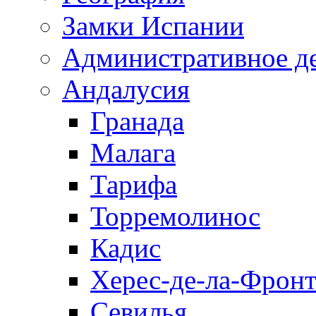
Замки Испании
Административное д
Андалусия
Гранада
Малага
Тарифа
Торремолинос
Кадис
Херес-де-ла-Фронт
Севилья