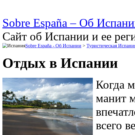
Sobre España – Об Испан
Сайт об Испании и ее рег
Sobre España - Об Испании
>
Туристическая Испани
Отдых в Испании
Когда м
манит м
впечатл
всего в