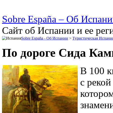
Sobre España – Об Испан
Сайт об Испании и ее рег
Sobre España - Об Испании
>
Туристическая Испани
По дороге Сида Кам
В 100 
с рекой
котором
знамен