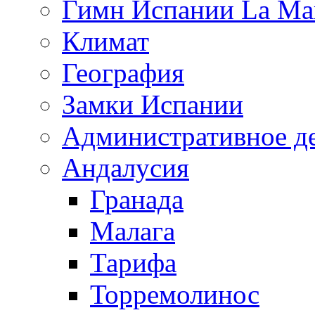
Гимн Испании La Mar
Климат
География
Замки Испании
Административное д
Андалусия
Гранада
Малага
Тарифа
Торремолинос