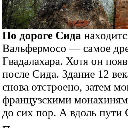
По дороге Сида
находитс
Вальфермосо — самое др
Гвадалахара. Хотя он появ
после Сида. Здание 12 век
снова отстроено, затем м
французскими монахинями
до сих пор. А вдоль пути 