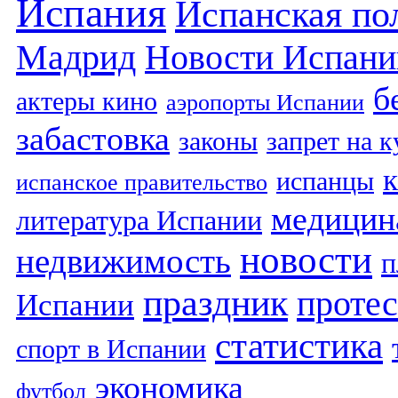
Испания
Испанская по
Мадрид
Новости Испани
б
актеры кино
аэропорты Испании
забастовка
законы
запрет на 
испанцы
испанское правительство
медицин
литература Испании
новости
недвижимость
п
праздник
протес
Испании
статистика
спорт в Испании
экономика
футбол