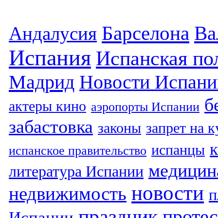
Барселона
Ва
Андалусия
Испания
Испанская по
Мадрид
Новости Испани
б
актеры кино
аэропорты Испании
забастовка
законы
запрет на 
испанцы
испанское правительство
медицин
литература Испании
новости
недвижимость
п
праздник
протес
Испании