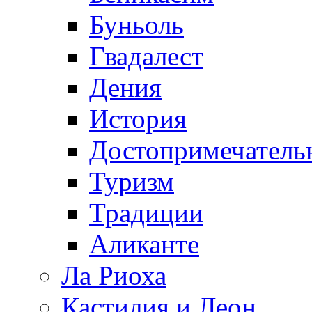
Буньоль
Гвадалест
Дения
История
Достопримечатель
Туризм
Традиции
Аликанте
Ла Риоха
Кастилия и Леон