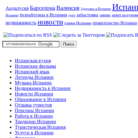
Испан
Барселона
Валенсия
Андалусия
Здоровье в Испании
безработица в Испании
забастовка
законы
запрет на курени
Испании
дети
новости
недвижимость
правительство Испании
пляжи Испании
Испанская кухня
Испанские фильмы
Испанский язык
Легенды Испании
Музыка Испании
Недвижимость в Испании
Новости Испании
Образование в Испании
Отзывы туристов
Персоны Испании
Работа в Испании
Традиции Испании
Туристическая Испания
Услуги в Испании