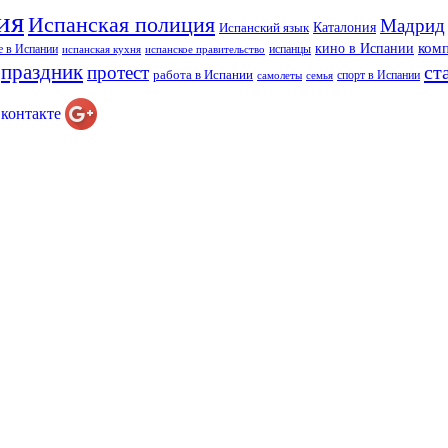
ия
Испанская полиция
Мадрид
Каталония
Испанский язык
ком
кино в Испании
е в Испании
испанцы
испанская кухня
испанское правительство
праздник
ст
протест
работа в Испании
спорт в Испании
самолеты
семья