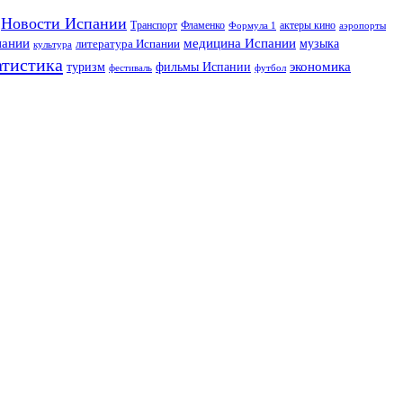
Новости Испании
Транспорт
Фламенко
актеры кино
Формула 1
аэропорты
пании
медицина Испании
музыка
литература Испании
культура
атистика
экономика
туризм
фильмы Испании
фестиваль
футбол