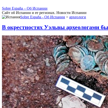
Sobre España – Об Испании
Сайт об Испании и ее регионах. Новости Испании
Sobre España - Об Испании
>
археологи
В окрестностях Уэльвы археологами б