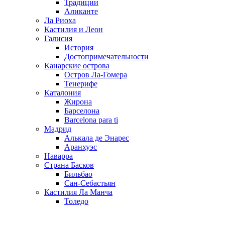
Традиции
Аликанте
Ла Риоха
Кастилия и Леон
Галисия
История
Достопримечательности
Канарские острова
Остров Ла-Гомера
Тенерифе
Каталония
Жирона
Барселона
Barcelona para ti
Мадрид
Алькала де Энарес
Аранхуэс
Наварра
Страна Басков
Бильбао
Сан-Себастьян
Кастилия Ла Манча
Толедо