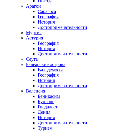
Погода
Арагон
Сарагоса
География
История
Достопримечательности
Мурсия
Астурия
География
История
Достопримечательности
Сеута
Балеарские острова
Вальдемосса
География
История
Достопримечательности
Валенсия
Беникасим
Буньоль
Гвадалест
Дения
История
Достопримечательности
Туризм