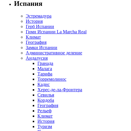
Испания
Эстремадура
История
Герб Испании
Гимн Испании La Marcha Real
Климат
География
Замки Испании
Административное деление
Андалусия
Гранада
Малага
Тарифа
Торремолинос
Кадис
Херес-де-ла-Фронтера
Севилья
Кордоба
География
Рельеф
Климат
История
Туризм