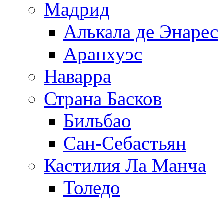
Мадрид
Алькала де Энарес
Аранхуэс
Наварра
Страна Басков
Бильбао
Сан-Себастьян
Кастилия Ла Манча
Толедо