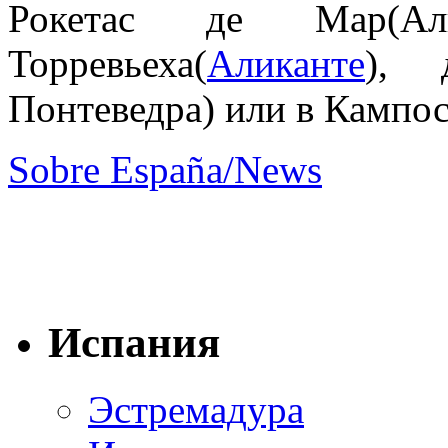
Рокетас де Мар(А
Торревьеха(
Аликанте
), 
Понтеведра) или в Кампо
Sobre España/News
Испания
Эстремадура