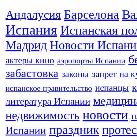
Барселона
Ва
Андалусия
Испания
Испанская по
Мадрид
Новости Испани
б
актеры кино
аэропорты Испании
забастовка
законы
запрет на 
испанцы
испанское правительство
медицин
литература Испании
новости
недвижимость
п
праздник
протес
Испании