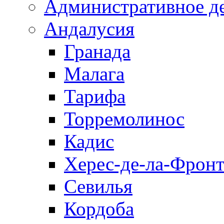
Административное д
Андалусия
Гранада
Малага
Тарифа
Торремолинос
Кадис
Херес-де-ла-Фронт
Севилья
Кордоба