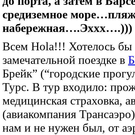
до порта, а затем в Барс
средиземное море…пля
набережная….Эххх….)))
Всем Hola!!! Хотелось бы 
замечательной поездке в
Б
Брейк” (“городские прогу
Турс. В тур входило: прож
медицинская страховка, а
(авиакомпания Трансаэро)
нам и не нужен был, от а