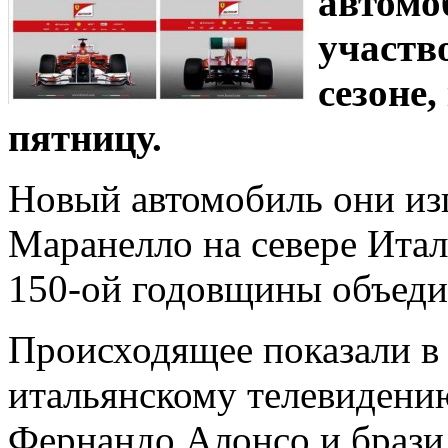
автомо
участв
сезоне,
пятницу.
Новый автомобиль они изг
Маранелло на севере Итал
150-ой годовщины объеди
Происходящее показали в
итальянскому телевидению
Фернандо Алонсо и брази