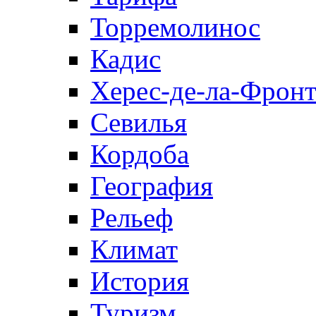
Торремолинос
Кадис
Херес-де-ла-Фронт
Севилья
Кордоба
География
Рельеф
Климат
История
Туризм