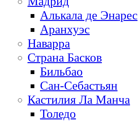
Мадрид
Алькала де Энарес
Аранхуэс
Наварра
Страна Басков
Бильбао
Сан-Себастьян
Кастилия Ла Манча
Толедо