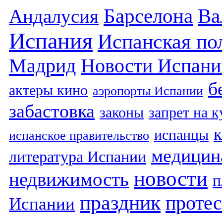
Барселона
Ва
Андалусия
Испания
Испанская по
Мадрид
Новости Испани
б
актеры кино
аэропорты Испании
забастовка
законы
запрет на 
испанцы
испанское правительство
медицин
литература Испании
новости
недвижимость
п
праздник
протес
Испании