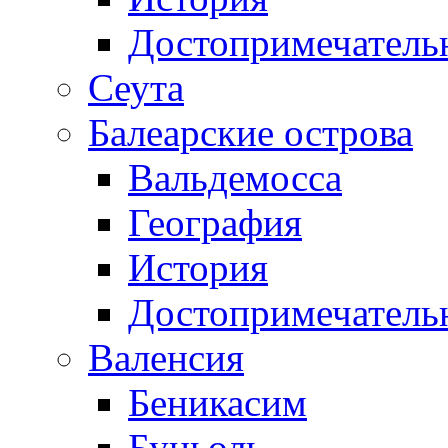
Достопримечатель
Сеута
Балеарские острова
Вальдемосса
География
История
Достопримечатель
Валенсия
Беникасим
Буньоль