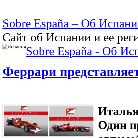
Sobre España – Об Испан
Сайт об Испании и ее рег
Sobre España - Об Ис
Феррари представляе
Италья
Один п