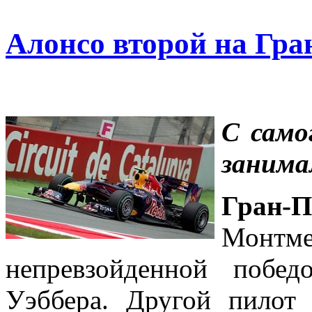
Алонсо второй на Гр
С само
занима
Гран-
Монтм
непревзойденной побе
Уэббера. Другой пилот 