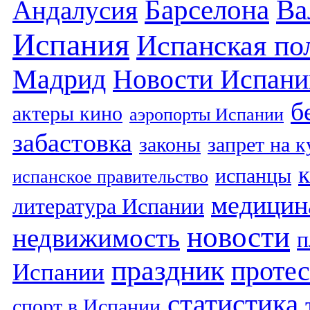
Барселона
Ва
Андалусия
Испания
Испанская по
Мадрид
Новости Испани
б
актеры кино
аэропорты Испании
забастовка
законы
запрет на 
испанцы
испанское правительство
медицин
литература Испании
новости
недвижимость
п
праздник
протес
Испании
статистика
спорт в Испании