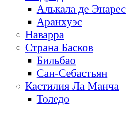
Алькала де Энарес
Аранхуэс
Наварра
Страна Басков
Бильбао
Сан-Себастьян
Кастилия Ла Манча
Толедо