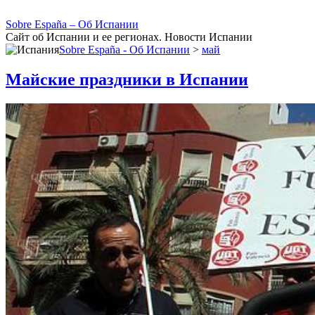
Sobre España – Об Испании
Сайт об Испании и ее регионах. Новости Испании
Sobre España - Об Испании
>
май
Майские праздники в Испании