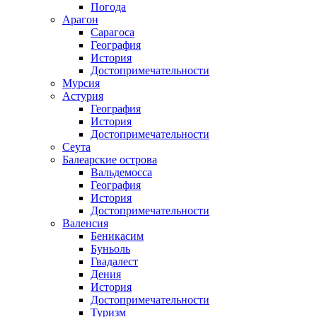
Погода
Арагон
Сарагоса
География
История
Достопримечательности
Мурсия
Астурия
География
История
Достопримечательности
Сеута
Балеарские острова
Вальдемосса
География
История
Достопримечательности
Валенсия
Беникасим
Буньоль
Гвадалест
Дения
История
Достопримечательности
Туризм