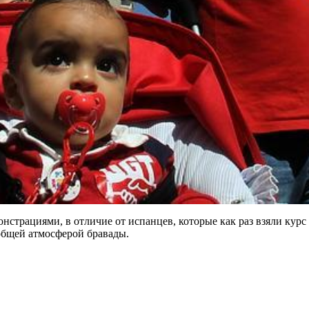
нстрациями, в отличие от испанцев, которые как раз взяли курс
общей атмосферой бравады.