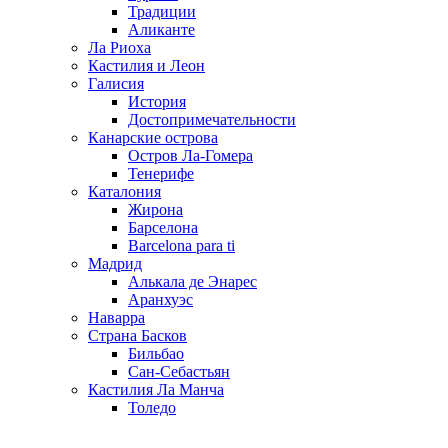
Традиции
Аликанте
Ла Риоха
Кастилия и Леон
Галисия
История
Достопримечательности
Канарские острова
Остров Ла-Гомера
Тенерифе
Каталония
Жирона
Барселона
Barcelona para ti
Мадрид
Алькала де Энарес
Аранхуэс
Наварра
Страна Басков
Бильбао
Сан-Себастьян
Кастилия Ла Манча
Толедо