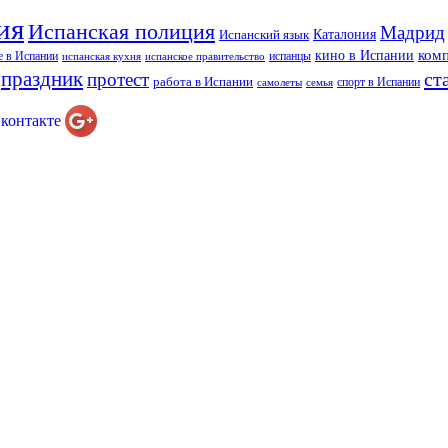
ия
Испанская полиция
Мадрид
Каталония
Испанский язык
ком
кино в Испании
е в Испании
испанцы
испанская кухня
испанское правительство
праздник
ст
протест
работа в Испании
спорт в Испании
самолеты
семья