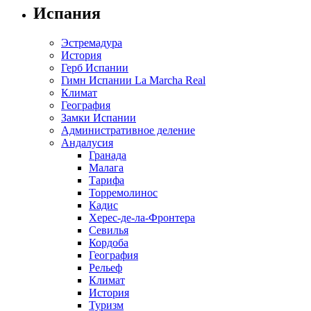
Испания
Эстремадура
История
Герб Испании
Гимн Испании La Marcha Real
Климат
География
Замки Испании
Административное деление
Андалусия
Гранада
Малага
Тарифа
Торремолинос
Кадис
Херес-де-ла-Фронтера
Севилья
Кордоба
География
Рельеф
Климат
История
Туризм