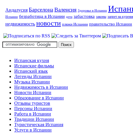
Испан
Барселона
Валенсия
Андалусия
Здоровье в Испании
безработица в Испании
забастовка
законы
запрет на курени
Испании
дети
новости
недвижимость
правительство Испании
пляжи Испании
Испанская кухня
Испанские фильмы
Испанский язык
Легенды Испании
Музыка Испании
Недвижимость в Испании
Новости Испании
Образование в Испании
Отзывы туристов
Персоны Испании
Работа в Испании
Традиции Испании
Туристическая Испания
Услуги в Испании