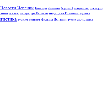
Новости Испании
Транспорт
Фламенко
актеры кино
Формула 1
аэропорты
пании
медицина Испании
музыка
литература Испании
культура
атистика
экономика
туризм
фильмы Испании
фестиваль
футбол